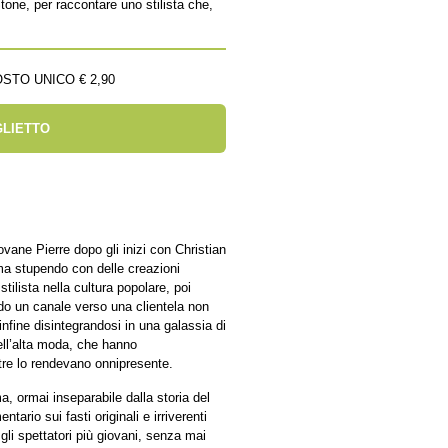
ne, per raccontare uno stilista che,
STO UNICO € 2,90
GLIETTO
vane Pierre dopo gli inizi con Christian
rima stupendo con delle creazioni
tilista nella cultura popolare, poi
do un canale verso una clientela non
 infine disintegrandosi in una galassia di
ell’alta moda, che hanno
tre lo rendevano onnipresente.
a, ormai inseparabile dalla storia del
tario sui fasti originali e irriverenti
gli spettatori più giovani, senza mai