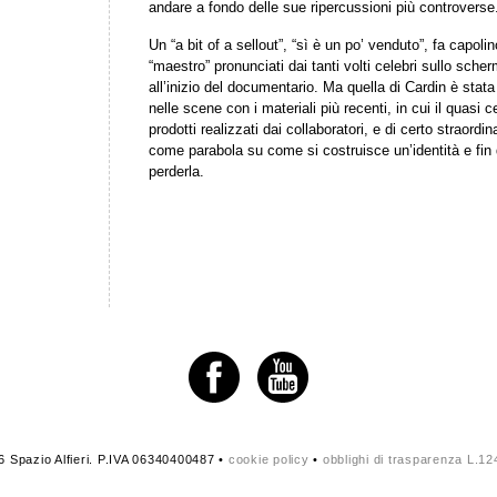
andare a fondo delle sue ripercussioni più controverse
Un “a bit of a sellout”, “sì è un po’ venduto”, fa capolin
“maestro” pronunciati dai tanti volti celebri sullo sche
all’inizio del documentario. Ma quella di Cardin è stata
nelle scene con i materiali più recenti, in cui il quasi 
prodotti realizzati dai collaboratori, e di certo straord
come parabola su come si costruisce un’identità e fin 
perderla.
 Spazio Alfieri. P.IVA 06340400487 •
cookie policy
•
obblighi di trasparenza L.1