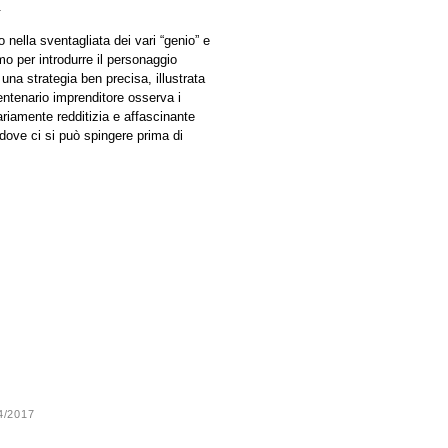
.
o nella sventagliata dei vari “genio” e
rmo per introdurre il personaggio
 una strategia ben precisa, illustrata
centenario imprenditore osserva i
inariamente redditizia e affascinante
dove ci si può spingere prima di
24/2017