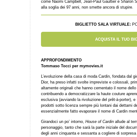
come Naomi Campbell, Jean-Paul Gaultier e Sharon Sto
alla soglia dei 97 anni, non smette ancora di stupire.
BIGLIETTO SALA VIRTUALE:
PO
ACQUISTA IL TUO BI
APPROFONDIMENTO
Tommaso Tocci per mymovies.it
L’evoluzione della casa di moda Cardin, fondata dal gio
Dior, ha preso infatti svolte impreviste e colossali, p
altamente originali che hanno cementato il nome dello s
contribuendo a democratizzare la haute couture apren
esclusiva (avviando la rivoluzione del prêt-à-porter), e
prodotti sotto licenza sempre più lontani dai dettami d
essenzialmente fatto evaporare il nome di Cardin men
Girandoci un po’ intorno,
House of Cardin
allude al tem
personaggio, tanto che sarà la parte iniziale del documen
degli anni cinquanta e sessanta a cogliere di sorpresa 