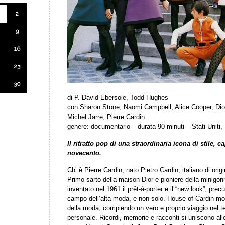
2
9
16
23
30
di P. David Ebersole, Todd Hughes
con Sharon Stone, Naomi Campbell, Alice Cooper, Di
Michel Jarre, Pierre Cardin
genere: documentario – durata 90 minuti – Stati Uniti,
Il ritratto pop di una straordinaria icona di stile, c
novecento.
Chi è Pierre Cardin, nato Pietro Cardin, italiano di origi
Primo sarto della maison Dior e pioniere della minigon
inventato nel 1961 il prêt-à-porter e il “new look”, prec
campo dell’alta moda, e non solo. House of Cardin most
della moda, compiendo un vero e proprio viaggio nel te
personale. Ricordi, memorie e racconti si uniscono all