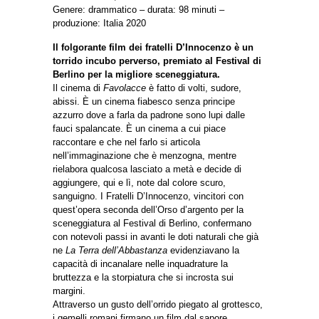
Genere: drammatico – durata: 98 minuti –
produzione: Italia 2020
Il folgorante film dei fratelli D’Innocenzo è un
torrido incubo perverso, premiato al Festival di
Berlino per la migliore sceneggiatura.
Il cinema di
Favolacce
è fatto di volti, sudore,
abissi. È un cinema fiabesco senza principe
azzurro dove a farla da padrone sono lupi dalle
fauci spalancate. È un cinema a cui piace
raccontare e che nel farlo si articola
nell’immaginazione che è menzogna, mentre
rielabora qualcosa lasciato a metà e decide di
aggiungere, qui e lì, note dal colore scuro,
sanguigno. I Fratelli D’Innocenzo, vincitori con
quest’opera seconda dell’Orso d’argento per la
sceneggiatura al Festival di Berlino, confermano
con notevoli passi in avanti le doti naturali che già
ne
La Terra dell’Abbastanza
evidenziavano la
capacità di incanalare nelle inquadrature la
bruttezza e la storpiatura che si incrosta sui
margini.
Attraverso un gusto dell’orrido piegato al grottesco,
i gemelli romani firmano un film dal sapore