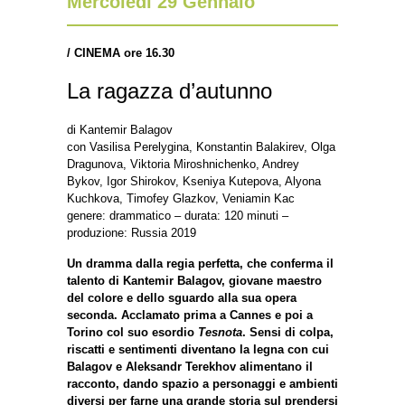
Mercoledì 29 Gennaio
/
CINEMA ore 16.30
La ragazza d’autunno
di Kantemir Balagov
con Vasilisa Perelygina, Konstantin Balakirev, Olga
Dragunova, Viktoria Miroshnichenko, Andrey
Bykov, Igor Shirokov, Kseniya Kutepova, Alyona
Kuchkova, Timofey Glazkov, Veniamin Kac
genere: drammatico – durata: 120 minuti –
produzione: Russia 2019
Un dramma dalla regia perfetta, che conferma il
talento di Kantemir Balagov, giovane maestro
del colore e dello sguardo alla sua opera
seconda. Acclamato prima a Cannes e poi a
Torino col suo esordio
Tesnota
. Sensi di colpa,
riscatti e sentimenti diventano la legna con cui
Balagov e Aleksandr Terekhov alimentano il
racconto, dando spazio a personaggi e ambienti
diversi per farne una grande storia sul prendersi