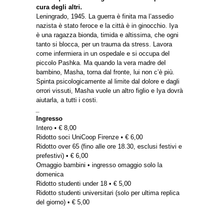
cura degli altri.
Leningrado, 1945. La guerra è finita ma l’assedio
nazista è stato feroce e la città è in ginocchio. Iya
è una ragazza bionda, timida e altissima, che ogni
tanto si blocca, per un trauma da stress. Lavora
come infermiera in un ospedale e si occupa del
piccolo Pashka. Ma quando la vera madre del
bambino, Masha, torna dal fronte, lui non c’è più.
Spinta psicologicamente al limite dal dolore e dagli
orrori vissuti, Masha vuole un altro figlio e Iya dovrà
aiutarla, a tutti i costi.
_
Ingresso
Intero • € 8,00
Ridotto soci UniCoop Firenze • € 6,00
Ridotto over 65 (fino alle ore 18.30, esclusi festivi e
prefestivi) • € 6,00
Omaggio bambini • ingresso omaggio solo la
domenica
Ridotto studenti under 18 • € 5,00
Ridotto studenti universitari (solo per ultima replica
del giorno) • € 5,00