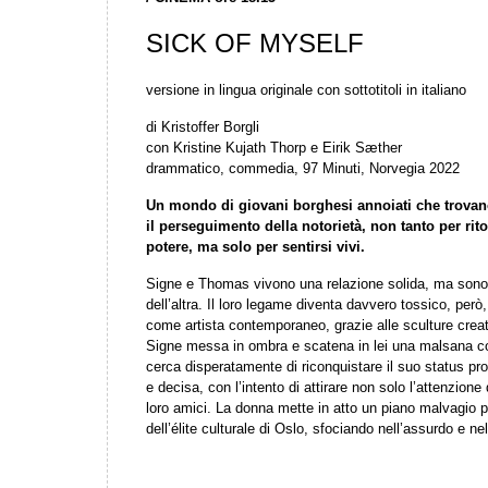
SICK OF MYSELF
versione in lingua originale con sottotitoli in italiano
di Kristoffer Borgli
con Kristine Kujath Thorp e Eirik Sæther
drammatico, commedia, 97 Minuti, Norvegia 2022
Un mondo di giovani borghesi annoiati che trovan
il perseguimento della notorietà, non tanto per ri
potere, ma solo per sentirsi vivi.
Signe e Thomas vivono una relazione solida, ma sono m
dell’altra. Il loro legame diventa davvero tossico, pe
come artista contemporaneo, grazie alle sculture creat
Signe messa in ombra e scatena in lei una malsana com
cerca disperatamente di riconquistare il suo status p
e decisa, con l’intento di attirare non solo l’attenzion
loro amici. La donna mette in atto un piano malvagio p
dell’élite culturale di Oslo, sfociando nell’assurdo e ne