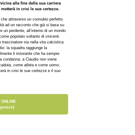
vicina alla fine della sua carriera
etterà in crisi le sue certezze.
i che attraverso un connubio perfetto
alità ad un racconto che già si basa su
re un perdente, all’interno di un mondo
 come popolato soltanto di vincenti.
 trascinatore sia nella vita calcistica
lio: la squadra raggiunge la
almente il ristorante che ha sempre
una condanna: a Claudio non viene
lla caduta, come atleta e come uomo;
erà in crisi le sue certezze e il suo
 ONLINE
prezzo)