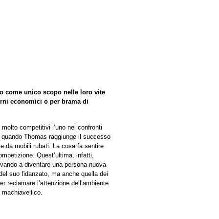
o come unico scopo nelle loro vite
torni economici o per brama di
olto competitivi l’uno nei confronti
rò, quando Thomas raggiunge il successo
e da mobili rubati. La cosa fa sentire
petizione. Quest’ultima, infatti,
rovando a diventare una persona nuova
e del suo fidanzato, ma anche quella dei
er reclamare l’attenzione dell’ambiente
l machiavellico.