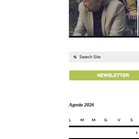
Agosto 2026
L
M
M
G
V
S
1