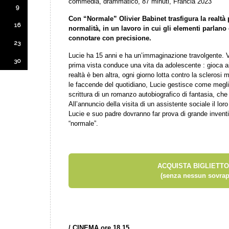
commedia, drammatico, 87 minuti, Francia 2023
9
Con “Normale” Olivier Babinet trasfigura la realtà p
16
normalità, in un lavoro in cui gli elementi parlano
connotare con precisione.
23
Lucie ha 15 anni e ha un’immaginazione travolgente. 
30
prima vista conduce una vita da adolescente : gioca a
realtà è ben altra, ogni giorno lotta contro la sclerosi m
le faccende del quotidiano, Lucie gestisce come meglio 
scrittura di un romanzo autobiografico di fantasia, ch
All’annuncio della visita di un assistente sociale il loro
Lucie e suo padre dovranno far prova di grande inventiv
“normale”.
ACQUISTA BIGLIETTO
(senza nessun sovrap
/
CINEMA ore 18.15