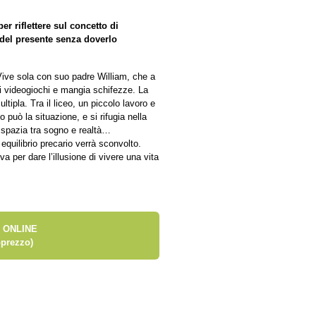
er riflettere sul concetto di
 del presente senza doverlo
Vive sola con suo padre William, che a
i videogiochi e mangia schifezze. La
ultipla. Tra il liceo, un piccolo lavoro e
può la situazione, e si rifugia nella
e spazia tra sogno e realtà…
 equilibrio precario verrà sconvolto.
a per dare l’illusione di vivere una vita
 ONLINE
prezzo)