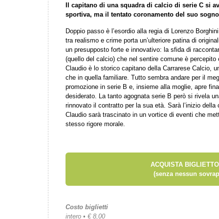
Il capitano di una squadra di calcio di serie C si av
sportiva, ma il tentato coronamento del suo sogno m
Doppio passo è l’esordio alla regia di Lorenzo Borghin
tra realismo e crime porta un’ulteriore patina di origin
un presupposto forte e innovativo: la sfida di racconta
(quello del calcio) che nel sentire comune è percepito
Claudio è lo storico capitano della Carrarese Calcio, un
che in quella familiare. Tutto sembra andare per il meg
promozione in serie B e, insieme alla moglie, apre fin
desiderato. La tanto agognata serie B però si rivela 
rinnovato il contratto per la sua età. Sarà l’inizio de
Claudio sarà trascinato in un vortice di eventi che mett
stesso rigore morale.
ACQUISTA BIGLIETTO
(senza nessun sovrap
Costo biglietti
intero • € 8,00