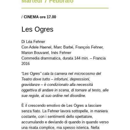
Martedì 7 Febbraio
/
CINEMA ore 17.00
Les Ogres
Di Léa Fehner
Con Adele Haenel, Marc Barbé, François Fehner,
Marion Bouvarel, Inès Fehner
Commedia drammatica, durata 144 min. – Francia
2016
“Les Ogres” cala la camera nel microcosmo del
Teatro dove tutto – infortuni, depressioni,
gravidanze – è condizionato alla necessità
oggettiva di andare in scena, di tornare al testo, alle
sue regole, al suo ordine nel disordine.
È il crescendo emotivo de Les Ogres a lasciare
senza fiato. La Fehner lavora sottopelle, in maniera
costante, con i sentimenti dello spettatore,
accumulando e deviando di quando in quando verso
una risata complice, ma spesso isterica. Nella