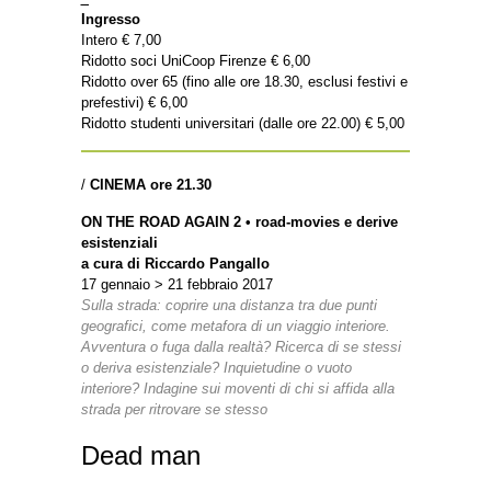
Ingresso
Intero € 7,00
Ridotto soci UniCoop Firenze € 6,00
Ridotto over 65 (fino alle ore 18.30, esclusi festivi e
prefestivi) € 6,00
Ridotto studenti universitari (dalle ore 22.00) € 5,00
/
CINEMA ore 21.30
ON THE ROAD AGAIN 2 • road-movies e derive
esistenziali
a cura di Riccardo Pangallo
17 gennaio > 21 febbraio 2017
Sulla strada: coprire una distanza tra due punti
geografici, come metafora di un viaggio interiore.
Avventura o fuga dalla realtà? Ricerca di se stessi
o deriva esistenziale? Inquietudine o vuoto
interiore? Indagine sui moventi di chi si affida alla
strada per ritrovare se stesso
Dead man