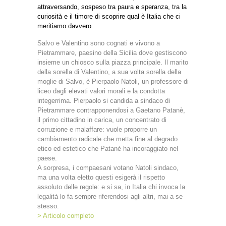
attraversando, sospeso tra paura e speranza, tra la
curiosità e il timore di scoprire qual è Italia che ci
meritiamo davvero.
Salvo e Valentino sono cognati e vivono a
Pietrammare, paesino della Sicilia dove gestiscono
insieme un chiosco sulla piazza principale. Il marito
della sorella di Valentino, a sua volta sorella della
moglie di Salvo, è Pierpaolo Natoli, un professore di
liceo dagli elevati valori morali e la condotta
integerrima. Pierpaolo si candida a sindaco di
Pietrammare contrapponendosi a Gaetano Patanè,
il primo cittadino in carica, un concentrato di
corruzione e malaffare: vuole proporre un
cambiamento radicale che metta fine al degrado
etico ed estetico che Patanè ha incoraggiato nel
paese.
A sorpresa, i compaesani votano Natoli sindaco,
ma una volta eletto questi esigerà il rispetto
assoluto delle regole: e si sa, in Italia chi invoca la
legalità lo fa sempre riferendosi agli altri, mai a se
stesso.
> Articolo completo
_