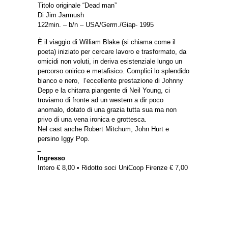
Titolo originale “Dead man”
Di Jim Jarmush
122min. – b/n – USA/Germ./Giap- 1995
È il viaggio di William Blake (si chiama come il
poeta) iniziato per cercare lavoro e trasformato, da
omicidi non voluti, in deriva esistenziale lungo un
percorso onirico e metafisico. Complici lo splendido
bianco e nero, l’eccellente prestazione di Johnny
Depp e la chitarra piangente di Neil Young, ci
troviamo di fronte ad un western a dir poco
anomalo, dotato di una grazia tutta sua ma non
privo di una vena ironica e grottesca.
Nel cast anche Robert Mitchum, John Hurt e
persino Iggy Pop.
_
Ingresso
Intero € 8,00 • Ridotto soci UniCoop Firenze € 7,00