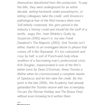
themselves blacklisted from film production. To pay
the bills, they went underground for an entire
decade, writing hackwork under pseudonyms, or
letting colleagues take the credit, until America’s
pathological fear of the Red menace blew over.
Still bitterly contested, this grim period in the
industry’s history could and should be the stuff of a
terrific, angry film. Irwin Winkler’s Guilty by
Suspicion (1991) wasn’t it; nor was Frank
Darabont’s The Majestic (2001). And Trumbo isn’t
either, thanks to an overegged desire to please that
comes off it like flopsweat. It’s too cartoonish and
cosy by half, a sort of Punch-and-Judy-show
rendition of a fascinating man’s professional crisis.
Kirk Douglas, impersonated in one of the film’s
better turns by Dean O’Gorman, threw Trumbo a
lifeline when he commissioned a complete rewrite
of Spartacus and let him take the credit. By this
point in the late 1950s, the Academy had already
garlanded the Trumbo oeuvre with two screenplay
Oscars (for Roman Holiday and The Brave One)
without even knowing he’d written them.
__