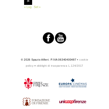
31
« Lug
Set »
© 2026 Spazio Alfieri. P.IVA 06340400487 •
cookie
policy
•
obblighi di trasparenza L.124/2017