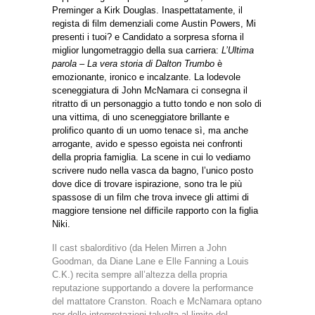
Preminger a Kirk Douglas. Inaspettatamente, il
regista di film demenziali come Austin Powers, Mi
presenti i tuoi? e Candidato a sorpresa sforna il
miglior lungometraggio della sua carriera:
L’Ultima
parola – La vera storia di Dalton Trumbo
è
emozionante, ironico e incalzante. La lodevole
sceneggiatura di John McNamara ci consegna il
ritratto di un personaggio a tutto tondo e non solo di
una vittima, di uno sceneggiatore brillante e
prolifico quanto di un uomo tenace sì, ma anche
arrogante, avido e spesso egoista nei confronti
della propria famiglia. La scene in cui lo vediamo
scrivere nudo nella vasca da bagno, l’unico posto
dove dice di trovare ispirazione, sono tra le più
spassose di un film che trova invece gli attimi di
maggiore tensione nel difficile rapporto con la figlia
Niki.
Il cast sbalorditivo (da Helen Mirren a John
Goodman, da Diane Lane e Elle Fanning a Louis
C.K.) recita sempre all’altezza della propria
reputazione supportando a dovere la performance
del mattatore Cranston. Roach e McNamara optano
per delle interpretazioni talvolta al limite del