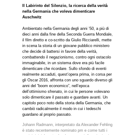
Il Labirinto del Silenzio, la ricerca della verità
nella Germania che voleva dimenticare
Auschwitz
Ambientato nella Germania degli anni ’50, a più di
dieci anni dalla fine della Seconda Guerra Mondiale,
il film diretto e co-scritto da Giulio Ricciarelli, mette
in scena la storia di un giovane pubblico ministero
che decide di battersi in favore della verità,
combattendo il negazionismo, contro ogni ostacolo
immaginabile, in un sistema dove era più facile
dimenticare che ricordare. Sullo sfondo di eventi
realmente accaduti, quest’opera prima, in corsa per
gli Oscar 2016, affronta con uno sguardo diverso gli
anni del “boom economico”, nell’epoca
dell’ottimismo sfrenato, in cui le persone volevano
solo dimenticare il passato e guardare avanti. Un
capitolo poco noto della storia della Germania, che
cambiò radicalmente il modo in cui i tedeschi
guardano al proprio passato.
Johann Radmann, interpretato da Alexander Fehling
è stato recentemente nominato pm e come tutti i