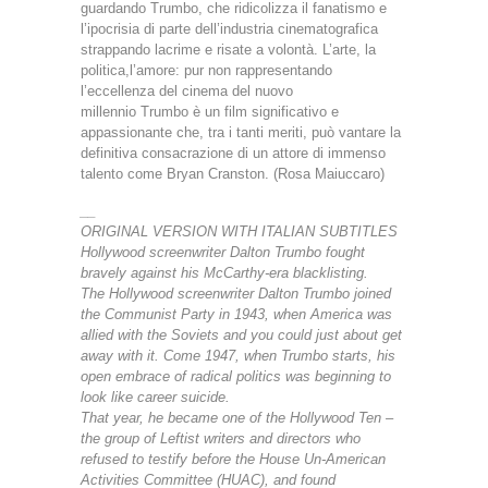
guardando Trumbo, che ridicolizza il fanatismo e
l’ipocrisia di parte dell’industria cinematografica
strappando lacrime e risate a volontà. L’arte, la
politica,l’amore: pur non rappresentando
l’eccellenza del cinema del nuovo
millennio Trumbo è un film significativo e
appassionante che, tra i tanti meriti, può vantare la
definitiva consacrazione di un attore di immenso
talento come Bryan Cranston. (Rosa Maiuccaro)
__
ORIGINAL VERSION WITH ITALIAN SUBTITLES
Hollywood screenwriter Dalton Trumbo fought
bravely against his McCarthy-era blacklisting.
The Hollywood screenwriter Dalton Trumbo joined
the Communist Party in 1943, when America was
allied with the Soviets and you could just about get
away with it. Come 1947, when Trumbo starts, his
open embrace of radical politics was beginning to
look like career suicide.
That year, he became one of the Hollywood Ten –
the group of Leftist writers and directors who
refused to testify before the House Un-American
Activities Committee (HUAC), and found