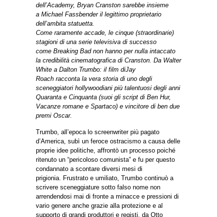
dell’Academy, Bryan Cranston sarebbe insieme
a Michael Fassbender il legittimo proprietario
dell’ambita statuetta.
Come raramente accade, le cinque (straordinarie)
stagioni di una serie televisiva di successo
come Breaking Bad non hanno per nulla intaccato
la credibilità cinematografica di Cranston. Da Walter
White a Dalton Trumbo: il film diJay
Roach racconta la vera storia di uno degli
sceneggiatori hollywoodiani più talentuosi degli anni
Quaranta e Cinquanta (suoi gli script di Ben Hur,
Vacanze romane e Spartaco) e vincitore di ben due
premi Oscar.
Trumbo, all’epoca lo screenwriter più pagato
d’America, subì un feroce ostracismo a causa delle
proprie idee politiche, affrontò un processo poiché
ritenuto un “pericoloso comunista” e fu per questo
condannato a scontare diversi mesi di
prigionia. Frustrato e umiliato, Trumbo continuò a
scrivere sceneggiature sotto falso nome non
arrendendosi mai di fronte a minacce e pressioni di
vario genere anche grazie alla protezione e al
supporto di grandi produttori e registi, da Otto