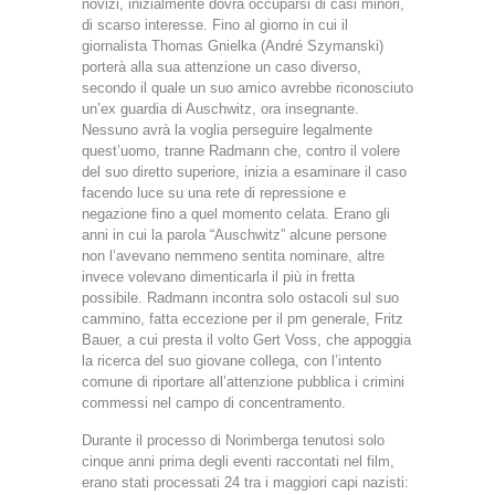
novizi, inizialmente dovrà occuparsi di casi minori,
di scarso interesse. Fino al giorno in cui il
giornalista Thomas Gnielka (André Szymanski)
porterà alla sua attenzione un caso diverso,
secondo il quale un suo amico avrebbe riconosciuto
un’ex guardia di Auschwitz, ora insegnante.
Nessuno avrà la voglia perseguire legalmente
quest’uomo, tranne Radmann che, contro il volere
del suo diretto superiore, inizia a esaminare il caso
facendo luce su una rete di repressione e
negazione fino a quel momento celata. Erano gli
anni in cui la parola “Auschwitz” alcune persone
non l’avevano nemmeno sentita nominare, altre
invece volevano dimenticarla il più in fretta
possibile. Radmann incontra solo ostacoli sul suo
cammino, fatta eccezione per il pm generale, Fritz
Bauer, a cui presta il volto Gert Voss, che appoggia
la ricerca del suo giovane collega, con l’intento
comune di riportare all’attenzione pubblica i crimini
commessi nel campo di concentramento.
Durante il processo di Norimberga tenutosi solo
cinque anni prima degli eventi raccontati nel film,
erano stati processati 24 tra i maggiori capi nazisti: