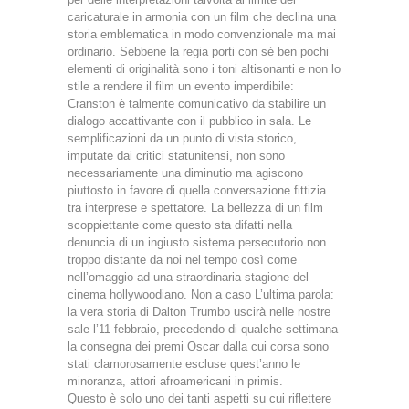
caricaturale in armonia con un film che declina una
storia emblematica in modo convenzionale ma mai
ordinario. Sebbene la regia porti con sé ben pochi
elementi di originalità sono i toni altisonanti e non lo
stile a rendere il film un evento imperdibile:
Cranston è talmente comunicativo da stabilire un
dialogo accattivante con il pubblico in sala. Le
semplificazioni da un punto di vista storico,
imputate dai critici statunitensi, non sono
necessariamente una diminutio ma agiscono
piuttosto in favore di quella conversazione fittizia
tra interprese e spettatore. La bellezza di un film
scoppiettante come questo sta difatti nella
denuncia di un ingiusto sistema persecutorio non
troppo distante da noi nel tempo così come
nell’omaggio ad una straordinaria stagione del
cinema hollywoodiano. Non a caso L’ultima parola:
la vera storia di Dalton Trumbo uscirà nelle nostre
sale l’11 febbraio, precedendo di qualche settimana
la consegna dei premi Oscar dalla cui corsa sono
stati clamorosamente escluse quest’anno le
minoranza, attori afroamericani in primis.
Questo è solo uno dei tanti aspetti su cui riflettere