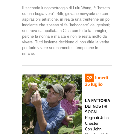
Il secondo lungometraggio di Lulu Wang, è “basato
su una bugia vera”: Billi, giovane newyorkese con
aspirazioni artistiche, in realtà una trentenne un po’
indolente che spesso si fa “imboccare” dai genitori;
si ritrova catapultata in Cina con tutta la famiglia,
perché la nonna è malata e non le resta molto da
vivere. Tutti insieme decidono di non dirle la verità
per farle vivere serenamente il tempo che le
rimane.
Q3
lunedì
25 luglio
LA FATTORIA
DEI NOSTRI
SOGNI
Regia di John
Chester
Con John