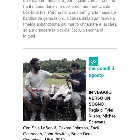
diventare un musicista, per il quale varca il confine
fra il mondo dei vivi e quello dei morti nel Dìa de
Los Muertos. Perché nella sua famiglia la musica è
bandita da generazioni, a causa della sua trisavola
Imelda abbandonata dal marito chitarrista e lasciata
sola a crescere la piccola Coco, bisnonna di
Miguel.
Q2
mercoledì 3
agosto
IN VIAGGIO
VERSO UN
SOGNO
Regia di Tyler
Nilson, Michael
Schwartz
Con Shia LaBeouf, Dakota Johnson, Zack
Gottsagen, John Hawkes, Bruce Dern
Commedia, USA, 2019