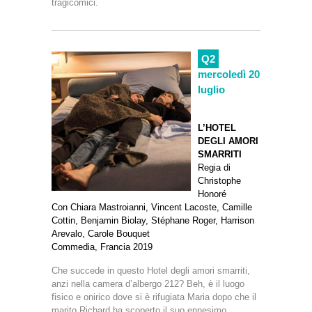
tragicomici.
Q2
mercoledì 20
luglio
L’HOTEL
DEGLI AMORI
SMARRITI
Regia di
Christophe
Honoré
Con Chiara Mastroianni, Vincent Lacoste, Camille
Cottin, Benjamin Biolay, Stéphane Roger, Harrison
Arevalo, Carole Bouquet
Commedia, Francia 2019
Che succede in questo Hotel degli amori smarriti,
anzi nella camera d’albergo 212? Beh, è il luogo
fisico e onirico dove si è rifugiata Maria dopo che il
marito Richard ha scoperto il suo ennesimo