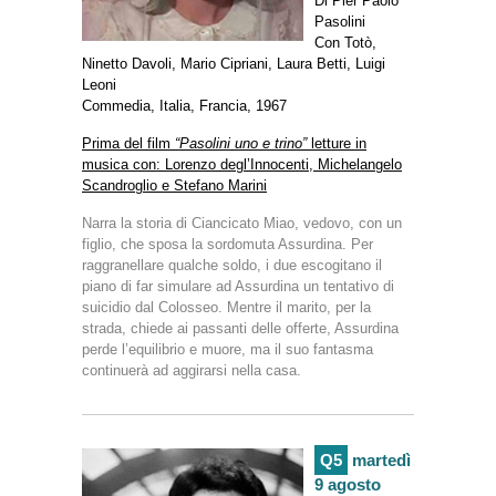
Di Pier Paolo
Pasolini
Con Totò,
Ninetto Davoli, Mario Cipriani, Laura Betti, Luigi
Leoni
Commedia, Italia, Francia, 1967
Prima del film
“Pasolini uno e trino”
letture in
musica con:
Lorenzo degl’Innocenti, Michelangelo
Scandroglio e Stefano Marini
Narra la storia di Ciancicato Miao, vedovo, con un
figlio, che sposa la sordomuta Assurdina. Per
raggranellare qualche soldo, i due escogitano il
piano di far simulare ad Assurdina un tentativo di
suicidio dal Colosseo. Mentre il marito, per la
strada, chiede ai passanti delle offerte, Assurdina
perde l’equilibrio e muore, ma il suo fantasma
continuerà ad aggirarsi nella casa.
Q5
martedì
9 agosto