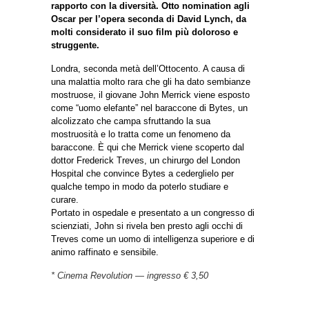
rapporto con la diversità. Otto nomination agli
Oscar per l’opera seconda di David Lynch, da
molti considerato il suo film più doloroso e
struggente.
Londra, seconda metà dell’Ottocento. A causa di
una malattia molto rara che gli ha dato sembianze
mostruose, il giovane John Merrick viene esposto
come “uomo elefante” nel baraccone di Bytes, un
alcolizzato che campa sfruttando la sua
mostruosità e lo tratta come un fenomeno da
baraccone. È qui che Merrick viene scoperto dal
dottor Frederick Treves, un chirurgo del London
Hospital che convince Bytes a cederglielo per
qualche tempo in modo da poterlo studiare e
curare.
Portato in ospedale e presentato a un congresso di
scienziati, John si rivela ben presto agli occhi di
Treves come un uomo di intelligenza superiore e di
animo raffinato e sensibile.
* Cinema Revolution — ingresso € 3,50