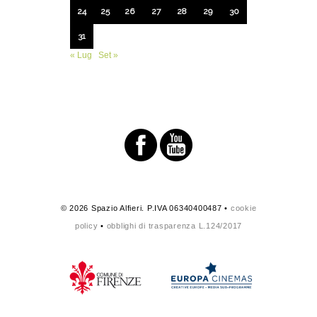
24
25
26
27
28
29
30
31
« Lug
Set »
© 2026 Spazio Alfieri. P.IVA 06340400487 •
cookie
policy
•
obblighi di trasparenza L.124/2017