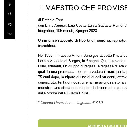
9
IL MAESTRO CHE PROMISE
16
di Patricia Font
23
con Enric Auquer, Laia Costa, Luisa Gavasa, Ramón A
biografico, 105 minuti, Spagna 2023
30
Un intenso racconto di libertà e memoria, ispirato 
franchista.
Nel 1935, il maestro Antoni Benaiges accetta l’incari
isolato villaggio di Burgos, in Spagna. Qui il giovane
i suoi studenti, un gruppo di ragazzi e ragazze di età c
quali fa una promessa: portarli a vedere il mare per la p
75 anni dopo, la nipote di uno di quegli studenti, attrav
conosciuto, tenta di ricostruire la meravigliosa storia
maestro. Una storia di coraggio, dedizione e resistenz
dalle ombre della Guerra Civile.
* Cinema Revolution — ingresso € 3,50
ACQUISTA BIGLIETTO