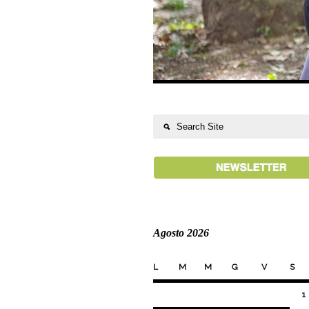
Agosto 2026
L
M
M
G
V
S
1