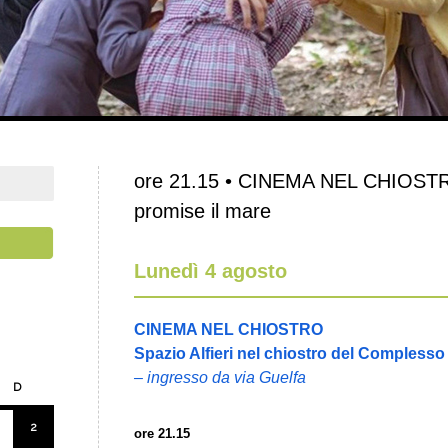
ore 21.15 • CINEMA NEL CHIOSTRO
promise il mare
Lunedì 4 agosto
CINEMA NEL CHIOSTRO
Spazio Alfieri nel chiostro del Complesso
– ingresso da via Guelfa
D
2
ore 21.15