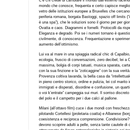
C’è chi crede di cambiare il mondo dall’esterno facend
mondo che conosce, frequenta e certo capisce meglio, 
vetro delle istituzioni europee a Bruxelles che cercano
periferia romana, borgata Bastoggi, spazio off limits (
è una spa”), che le soluzioni sono il giorno per per gio
Ovatta e caos. Diagrammi e fornelli. Protocolli da ris
Eleganza e degrado. Poi se i numeri tornano è question
civilmente, di conoscenza. Frequentazione e sperimen
aumento dell’ottimismo.
Lui va al mare in una spiaggia radical chic di Capalbio
ecologia, fruscio di conversazioni, zero decibel, lei a
massima, bolgia di corpi tatuati, musica sparata, carta
con la sua finzione e la “zoticaggine” con la sua verità
Provenza coltiva lavanda, la bella casa da “intellettu
in pieno centro storico, ordine e pulizia, lei col marito 
immigrati e disperati, disordine e confusione, un quart
o voi k’entrate” campeggia sui muri. Il sorriso discreto
del polo e il campetto per i due calci al pallone.
Milani (all’ottavo film) cuce i due mondi con freschez
pilotando Cortellesi (proletaria coatta) e Albanese (bor
coesistenza e reciproca comprensione. Condivisione? Ist
devono scoprire adulti a pelle, senza tante cautele di 