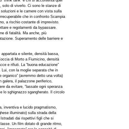
o “think tank” e chi si accontenta quel
solo di viverlo. Ci sono le stanze di
 soluzioni e le camere con vista sulla
“irrecuperabile che in confronto Scampia
rno, a rischio costante di imprevisto.
pettare e regolamenti da bypassare.
e di fatalità. Ma anche, più
tazione. Superamento delle barriere e
, appartata e silente, densità bassa,
 Coccia di Morto a Fiumicino, densità
cce e rifiuti. La “buona educazione”
. Lui, con la moglie separata che in
ale organico” (avremmo detto una volta)
in galera, il palazzone periferico,
iere da evitare, “lassate ogni speranza
 e lo sghignazzo sgangherato. Il circolo
za, inventiva e lucido pragmatismo,
ghese illuminato) sulla strada della
radati dai rispettivi figli che si
classe. Un film dotato di grande ritmo,