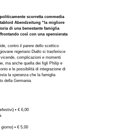
e politicamente scorretta commedia
 tabloid Abendzeitung “la migliore
toria di una benestante famiglia
affrontando così con una spensierata
e, contro il parere dello scettico
giovane nigeriano Diallo si trasferisce
i vicende, complicazioni e momenti
ue, ma anche quella dei figli Philip e
nio e le possibilità di integrazione di
esta la speranza che la famiglia
esto della Germania.
efestivi) • € 6,00
a
 giorno) • € 5,00