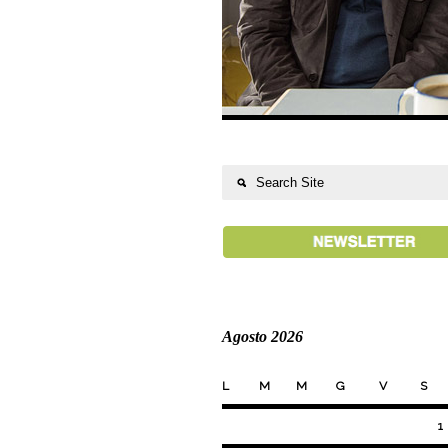
Agosto 2026
L
M
M
G
V
S
1