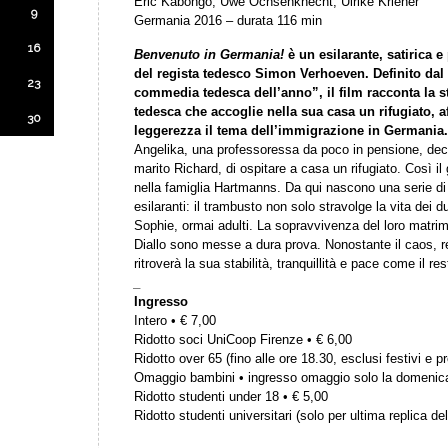
Eric Kabongo, Uwe Ochsenknecht, Ulrike Kriener
9
Germania 2016 – durata 116 min
16
Benvenuto in Germania!
è un esilarante, satirica 
del regista tedesco Simon Verhoeven.
Definito dal
23
commedia tedesca dell’anno”, il film racconta la s
tedesca che accoglie nella sua casa un rifugiato, 
30
leggerezza il tema dell’immigrazione in Germania.
Angelika, una professoressa da poco in pensione, decid
marito Richard, di ospitare a casa un rifugiato. Così il 
nella famiglia Hartmanns. Da qui nascono una serie d
esilaranti: il trambusto non solo stravolge la vita dei d
Sophie, ormai adulti. La sopravvivenza del loro matrimo
Diallo sono messe a dura prova. Nonostante il caos, r
ritroverà la sua stabilità, tranquillità e pace come il r
_
Ingresso
Intero • € 7,00
Ridotto soci UniCoop Firenze • € 6,00
Ridotto over 65 (fino alle ore 18.30, esclusi festivi e pr
Omaggio bambini • ingresso omaggio solo la domenic
Ridotto studenti under 18 • € 5,00
Ridotto studenti universitari (solo per ultima replica del