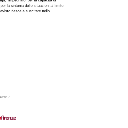
mpi, “impegnato” per la capacità di
per la sintonia delle situazioni al limite
previsto riesce a suscitare nello
24/2017