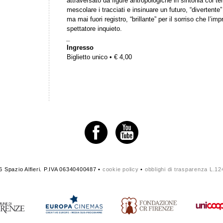
attraversato da figure antropologiche in sintonia coi te
mescolare i tracciati e insinuare un futuro, “divertente” 
ma mai fuori registro, “brillante” per il sorriso che l’im
spettatore inquieto.
_
Ingresso
Biglietto unico • € 4,00
 Spazio Alfieri. P.IVA 06340400487 •
cookie policy
•
obblighi di trasparenza L.1