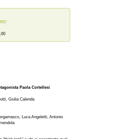
RIO
”
,00
otagonista Paola Cortellesi
otti, Giulia Calenda
Bergamasco, Luca Angeletti, Antonio
Amendola