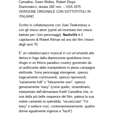
Carradine, Gwen Welles, Robert Doqui.
Drammatico, durata 160′ min. – USA 1975
VERSIONE ORIGINALE CON SOTTOTITOLI IN
ITALIANO
Scritto in collaborazione con Joan Tewkesbury e
con gli stessi attori (spinti ad inventare loro stessi
battute per i loro personaggi),
Nashville
è il
capolavoro di Robert Altman ed uno dei film chiave
degli anni 70.
E’ un caleidoscopico musical in cui un’umanità alla
deriva in fuga dalla depressione quotidiana trova
rifugio in un fittizio paradiso country governato da
un politicante abile manipolatore in piena campagna
elettorale. Sono personaggi eterogenei, spesso
tragicamente commoventi, spesso riprovevoli,
“sanamente folli” o “falsamente savi”, spesso
genuinamente “easy” (come quello, straordinario,
interpretato dall’altmaniano Keith Carradine che, in
una della più belle sequenze del film, palesa la sua
indole cantando la splendida, “oscarizzata” “I’m
easy” e seduce così, contemporaneamente, quattro
donne egualmente ingenue e “facili”).