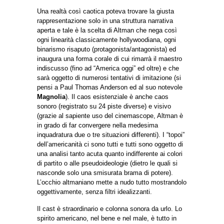
Una realtà così caotica poteva trovare la giusta
rappresentazione solo in una struttura narrativa
aperta e tale è la scelta di Altman che nega così
ogni linearità classicamente hollywoodiana, ogni
binarismo risaputo (protagonista/antagonista) ed
inaugura una forma corale di cui rimarrà il maestro
indiscusso (fino ad “America oggi” ed oltre) e che
sarà oggetto di numerosi tentativi di imitazione (si
pensi a Paul Thomas Anderson ed al suo notevole
Magnolia
). Il caos esistenziale è anche caos
sonoro (registrato su 24 piste diverse) e visivo
(grazie al sapiente uso del cinemascope, Altman è
in grado di far convergere nella medesima
inquadratura due o tre situazioni differenti). I “topoi”
dell’americanità ci sono tutti e tutti sono oggetto di
una analisi tanto acuta quanto indifferente ai colori
di partito o alle pseudoideologie (dietro le quali si
nasconde solo una smisurata brama di potere).
L’occhio altmaniano mette a nudo tutto mostrandolo
oggettivamente, senza filtri idealizzanti.
Il cast è straordinario e colonna sonora da urlo. Lo
spirito americano, nel bene e nel male, è tutto in