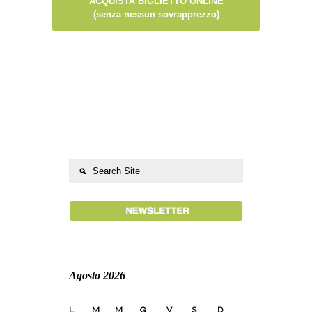
ACQUISTA BIGLIETTO ONLINE
(senza nessun sovrapprezzo)
Agosto 2026
L
M
M
G
V
S
D