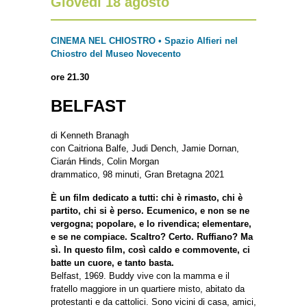
Giovedì 18 agosto
CINEMA NEL CHIOSTRO • Spazio Alfieri nel
Chiostro del Museo Novecento
ore 21.30
BELFAST
di Kenneth Branagh
con Caitriona Balfe, Judi Dench, Jamie Dornan,
Ciarán Hinds, Colin Morgan
drammatico, 98 minuti, Gran Bretagna 2021
È un film dedicato a tutti: chi è rimasto, chi è
partito, chi si è perso. Ecumenico, e non se ne
vergogna; popolare, e lo rivendica; elementare,
e se ne compiace. Scaltro? Certo. Ruffiano? Ma
sì. In questo film, così caldo e commovente, ci
batte un cuore, e tanto basta.
Belfast, 1969. Buddy vive con la mamma e il
fratello maggiore in un quartiere misto, abitato da
protestanti e da cattolici. Sono vicini di casa, amici,