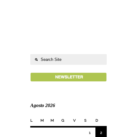
Agosto 2026
L
M
M
G
V
S
D
1
2