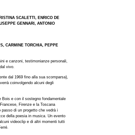
RISTINA SCALETTI, ENRICO DE
IUSEPPE GENNARI, ANTONIO
IS, CARMINE TORCHIA, PEPPE
ini e canzoni, testimonianze personali,
dal vivo.
mente dal 1969 fino alla sua scomparsa),
vverrà coinvolgendo alcuni degli
de Bois e con il sostegno fondamentale
o Francese, Firenze e la Toscana
o passo di un progetto che vedrà i
acce della poesia in musica. Un evento
lcuni videoclip e di altri momenti tutti
erré.