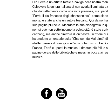
Léo Ferré è un artista totale e naviga nella nostra me
Colpevole la cultura italiana di non averla illuminata a 
che distrattamente come una rotta preziosa, ma paral
“Ferré, il più francese degli chansonniers”, come dis
morte, è stato anche un autore toscano. Qui da noi ha 
sue pagine più belle. Ricordare la sua discografia in 
non si può non sottolinearne la ecletticità, è stato cer
canzoni), ma anche direttore di orchestra, scrittore d
ha prodotto un oratorio sulla “Chanson du Mal-aimé” di A
ribelle, Ferré e il coraggio dell’anticonformismo. Ferré
Franco, Ferré e i poeti in musica, i rimatori più folli e 
pagine dorate delle biblioteche e messi in bocca ai rag
musica.