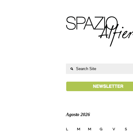
Agosto 2026
L
M
M
G
V
S