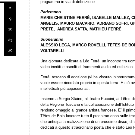
programma in via di definizione
2
Parleranno
MARIE-CHRISTINE FERRÉ, ISABELLE MALLEZ, C
9
ANGELIS, MAURO MACARIO, ADRIANO SOFRI, G
PRETE, ANDREA SATTA, MATHIEU FERRÉ
16
Suoneranno
23
ALESSIO LEGA, MARCO ROVELLI, TETES DE BO
30
VOLTARELLI
Una giornata dedicata a Léo Ferré, un incontro tra uom
video inediti e ascolti di frammenti audio ed esibizioni 
Ferré, toscano di adozione (vi ha vissuto ininterrotta
vuole essere ricordato proprio in questa terra. E ciò a
intellettuali più appassionati.
Insieme a Sergio Staino, al Teatro Puccini, ai Têtes 
della Regione Toscana e la collaborazione dell’Istitut
rendono omaggio al grande artista francese. E’ il prim
Têtes de Bois lavorare tutto il prossimo anno sulle tr
che anticipa la realizzazione di un prossimo disco, di a
dedicati a questo straordinario poeta che è stato Léo F