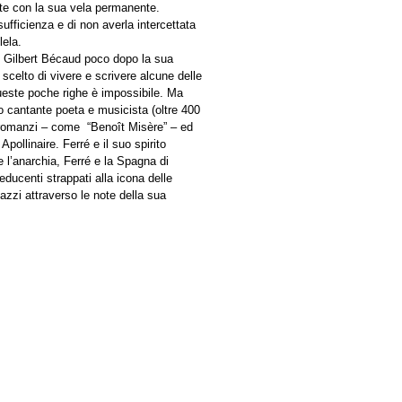
nte con la sua vela permanente.
sufficienza e di non averla intercettata
lela.
se Gilbert Bécaud poco dopo la sua
scelto di vivere e scrivere alcune delle
queste poche righe è impossibile. Ma
to cantante poeta e musicista (oltre 400
i romanzi – come “Benoît Misère” – ed
pollinaire. Ferré e il suo spirito
 e l’anarchia, Ferré e la Spagna di
seducenti strappati alla icona delle
azzi attraverso le note della sua