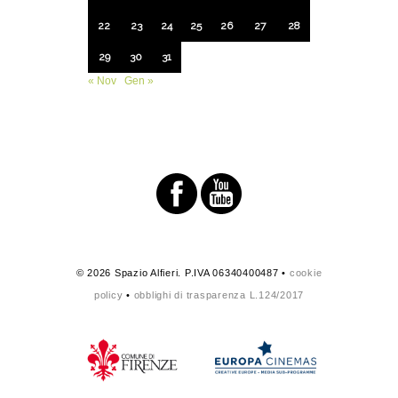
22
23
24
25
26
27
28
29
30
31
« Nov
Gen »
© 2026 Spazio Alfieri. P.IVA 06340400487 •
cookie
policy
•
obblighi di trasparenza L.124/2017