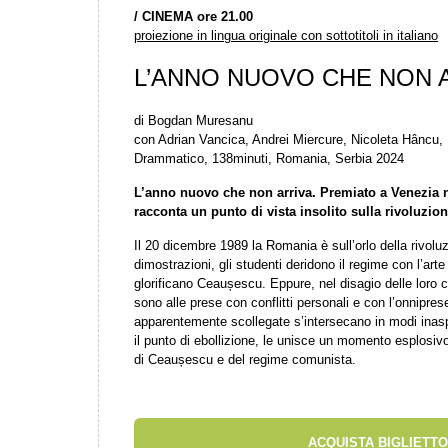
/ CINEMA ore 21.00
proiezione in lingua originale con sottotitoli in italiano
L’ANNO NUOVO CHE NON 
di Bogdan Muresanu
con Adrian Vancica, Andrei Miercure, Nicoleta Hâncu, 
Drammatico, 138minuti, Romania, Serbia 2024
L’anno nuovo che non arriva. Premiato a Venezia n
racconta un punto di vista insolito sulla rivoluzi
Il 20 dicembre 1989 la Romania è sull’orlo della rivolu
dimostrazioni, gli studenti deridono il regime con l’art
glorificano Ceaușescu. Eppure, nel disagio delle loro 
sono alle prese con conflitti personali e con l’onnipres
apparentemente scollegate s’intersecano in modi inasp
il punto di ebollizione, le unisce un momento esplosi
di Ceaușescu e del regime comunista.
ACQUISTA BIGLIETTO