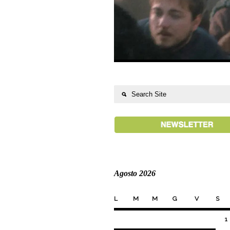
Agosto 2026
L
M
M
G
V
S
1