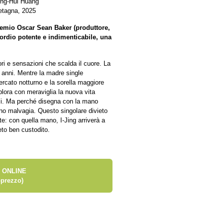
eng-Hui Huang
etagna, 2025
remio Oscar Sean Baker (produttore,
ordio potente e indimenticabile, una
ri e sensazioni che scalda il cuore. La
i anni. Mentre la madre single
ercato notturno e la sorella maggiore
plora con meraviglia la nuova vita
opoli. Ma perché disegna con la mano
ano malvagia. Questo singolare divieto
ate: con quella mano, I-Jing arriverà a
reto ben custodito.
 ONLINE
prezzo)