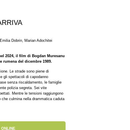
ARRIVA
Emilia Dobrin, Marian Adochitei
el 2024, il film di Bogdan Muresanu
one rumena del dicembre 1989.
zione. Le strade sono piene di
e e gli spettacoli di capodanno
case senza riscaldamento, le famiglie
ente polizia segreta. Sei vite
ettati. Mentre le tensioni raggiungono
vo che culmina nella drammatica caduta
 ONLINE