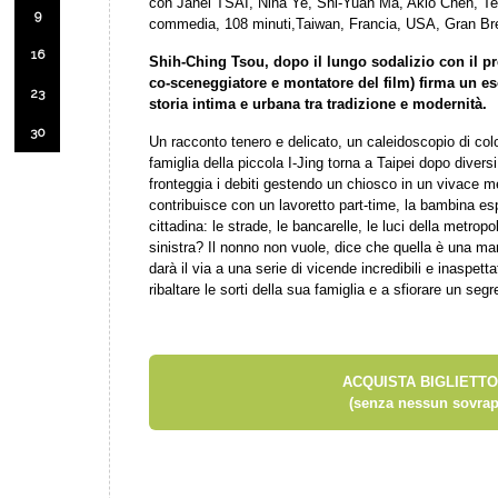
con Janel TSAI, Nina Ye, Shi-Yuan Ma, Akio Chen, T
9
commedia, 108 minuti,Taiwan, Francia, USA, Gran Br
16
Shih-Ching Tsou, dopo il lungo sodalizio con il p
co-sceneggiatore e montatore del film) firma un es
23
storia intima e urbana tra tradizione e modernità.
30
Un racconto tenero e delicato, un caleidoscopio di colo
famiglia della piccola I-Jing torna a Taipei dopo divers
fronteggia i debiti gestendo un chiosco in un vivace m
contribuisce con un lavoretto part-time, la bambina es
cittadina: le strade, le bancarelle, le luci della metr
sinistra? Il nonno non vuole, dice che quella è una m
darà il via a una serie di vicende incredibili e inaspett
ribaltare le sorti della sua famiglia e a sfiorare un seg
ACQUISTA BIGLIETTO
(senza nessun sovrap