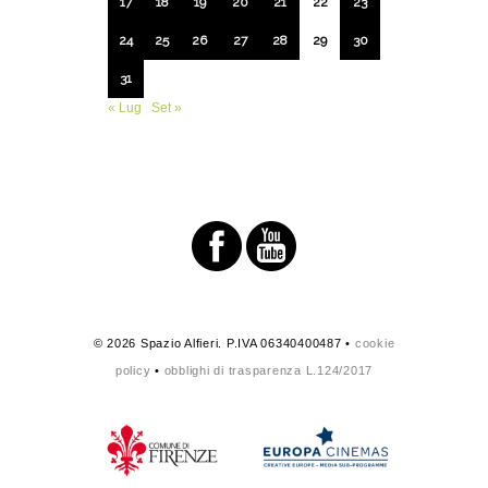
17
18
19
20
21
22
23
24
25
26
27
28
29
30
31
« Lug
Set »
© 2026 Spazio Alfieri. P.IVA 06340400487 •
cookie
policy
•
obblighi di trasparenza L.124/2017