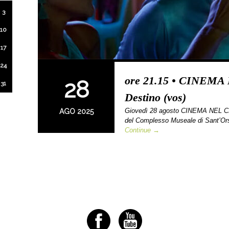
3
10
17
24
ore 21.15 • CINEMA
28
31
Destino (vos)
Giovedì 28 agosto CINEMA NEL CHI
AGO 2025
del Complesso Museale di Sant’Ors
Continue →