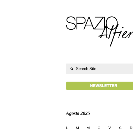
Agosto 2025
L
M
M
G
V
S
D