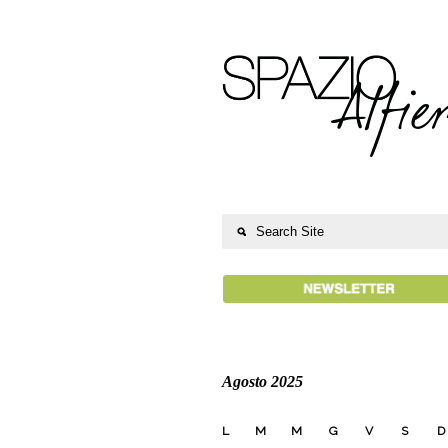
Agosto 2025
L
M
M
G
V
S
D