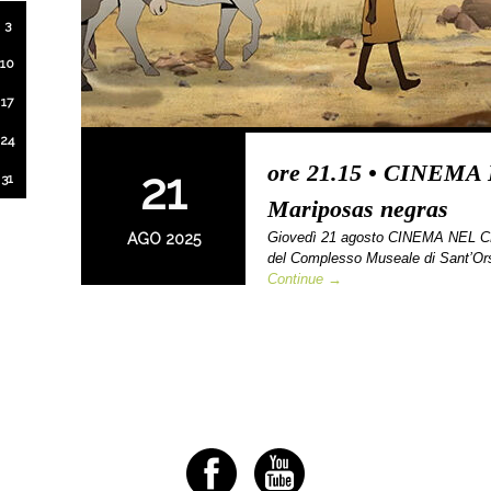
3
10
17
24
ore 21.15 • CINEM
21
31
Mariposas negras
Giovedì 21 agosto CINEMA NEL CHI
AGO 2025
del Complesso Museale di Sant’Ors
Continue →