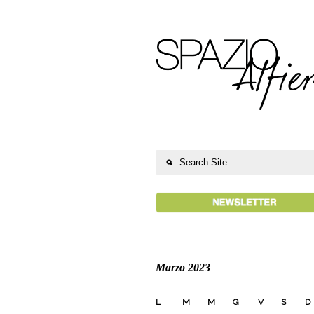
Marzo 2023
L
M
M
G
V
S
D