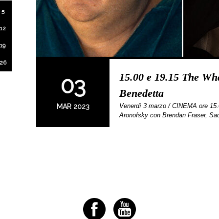
5
12
19
26
15.00 e 19.15 The Whal
03
Benedetta
Venerdì 3 marzo / CINEMA ore 15
MAR 2023
Aronofsky con Brendan Fraser, Sa