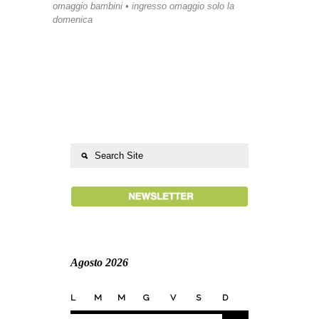
omaggio bambini • ingresso omaggio solo la
domenica
Agosto 2026
L
M
M
G
V
S
D