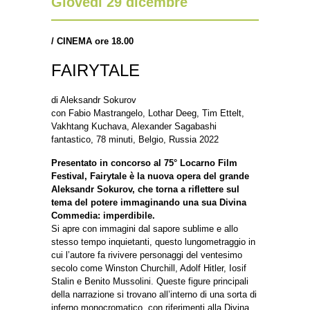
Giovedì 29 dicembre
/
CINEMA ore 18.00
FAIRYTALE
di Aleksandr Sokurov
con Fabio Mastrangelo, Lothar Deeg, Tim Ettelt,
Vakhtang Kuchava, Alexander Sagabashi
fantastico, 78 minuti, Belgio, Russia 2022
Presentato in concorso al 75° Locarno Film
Festival, Fairytale è la nuova opera del grande
Aleksandr Sokurov, che torna a riflettere sul
tema del potere immaginando una sua Divina
Commedia: imperdibile.
Si apre con immagini dal sapore sublime e allo
stesso tempo inquietanti, questo lungometraggio in
cui l’autore fa rivivere personaggi del ventesimo
secolo come Winston Churchill, Adolf Hitler, Iosif
Stalin e Benito Mussolini. Queste figure principali
della narrazione si trovano all’interno di una sorta di
inferno monocromatico, con riferimenti alla Divina