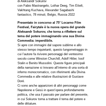
di Aleksandr Sokurov
con Fabio Mastrangelo, Lothar Deeg, Tim Ettelt,
Vakhtang Kuchava, Alexander Sagabashi
fantastico, 78 minuti, Belgio, Russia 2022
Presentato in concorso al 75° Locarno Film
Festival, Fairytale è la nuova opera del grande
Aleksandr Sokurov, che torna a riflettere sul
tema del potere immaginando una sua Divina
Commedia: imperdibile.
Si apre con immagini dal sapore sublime e allo
stesso tempo inquietanti, questo lungometraggio in
cui l’autore fa rivivere personaggi del ventesimo
secolo come Winston Churchill, Adolf Hitler, Iosif
Stalin e Benito Mussolini. Queste figure principali
della narrazione si trovano all’interno di una sorta di
inferno monocromatico, con riferimenti alla Divina
Commedia e alle relative illustrazioni di Gustave
Doré.
Ci sono anche apparizioni di altri personaggi come
Napoleone e Gesù in quest’opera profondamente
politica, che usa il passato per parlare del presente,
in cui Sokurov torna a trattare il tema del potere e
delle dittature.