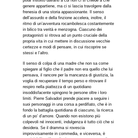
polar insolito davanti a cui non ci si chiede a che
genere appartiene, ma ci si lascia travolgere dalla
frenesia di una storia appassionante. Il senso
dell’assurdo e della finzione accelera, inoltre, il
ritmo di un’avventura rocambolesca costantemente
in bilico tra verità e menzogna. Ciascuno dei
protagonisti si ritrova ad un punto cruciale della
propria vita in cui mettere in discussione vecchie
certezze e modi di pensare, in cui riscoprire se
stessi e l’altro.
Il senso di colpa di una madre che non sa come
spiegare al figlio che il padre non era quello che lui
pensava, il rancore per la mancanza di giustizia, la
voglia di recuperare il tempo perso e ritrovare il
respiro nella piattezza di un quotidiano
insoddisfacente spingono le persone oltre i loro
limiti. Pierre Salvadori prende piacere a seguire i
suoi personaggi in una corsa a perdifiato, che è in
fondo la battaglia quotidiana di ciascuno, la ricerca
di un po’ d’amore. Quando non esistono più
colpevoli né innocenti, indulgenza è tutto ciò che si
desidera. Se il dramma si rovescia
improvvisamente in commedia, e viceversa, è