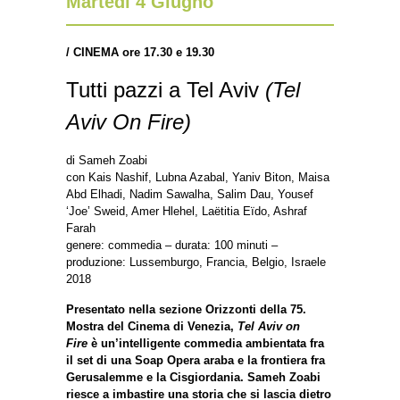
Martedì 4 Giugno
/ CINEMA ore 17.30 e 19.30
Tutti pazzi a Tel Aviv
(Tel
Aviv On Fire)
di Sameh Zoabi
con Kais Nashif, Lubna Azabal, Yaniv Biton, Maisa
Abd Elhadi, Nadim Sawalha, Salim Dau, Yousef
‘Joe’ Sweid, Amer Hlehel, Laëtitia Eïdo, Ashraf
Farah
genere: commedia – durata: 100 minuti –
produzione: Lussemburgo, Francia, Belgio, Israele
2018
Presentato nella sezione Orizzonti della 75.
Mostra del Cinema di Venezia,
Tel Aviv on
Fire
è un’intelligente commedia ambientata fra
il set di una Soap Opera araba e la frontiera fra
Gerusalemme e la Cisgiordania. Sameh Zoabi
riesce a imbastire una storia che si lascia dietro