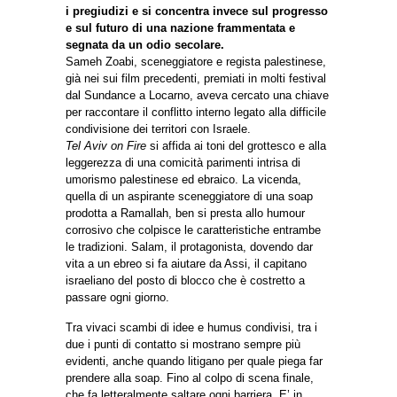
i pregiudizi e si concentra invece sul progresso
e sul futuro di una nazione frammentata e
segnata da un odio secolare.
Sameh Zoabi, sceneggiatore e regista palestinese,
già nei sui film precedenti, premiati in molti festival
dal Sundance a Locarno, aveva cercato una chiave
per raccontare il conflitto interno legato alla difficile
condivisione dei territori con Israele.
Tel Aviv on Fire
si affida ai toni del grottesco e alla
leggerezza di una comicità parimenti intrisa di
umorismo palestinese ed ebraico. La vicenda,
quella di un aspirante sceneggiatore di una soap
prodotta a Ramallah, ben si presta allo humour
corrosivo che colpisce le caratteristiche entrambe
le tradizioni. Salam, il protagonista, dovendo dar
vita a un ebreo si fa aiutare da Assi, il capitano
israeliano del posto di blocco che è costretto a
passare ogni giorno.
Tra vivaci scambi di idee e humus condivisi, tra i
due i punti di contatto si mostrano sempre più
evidenti, anche quando litigano per quale piega far
prendere alla soap. Fino al colpo di scena finale,
che fa letteralmente saltare ogni barriera. E’ in