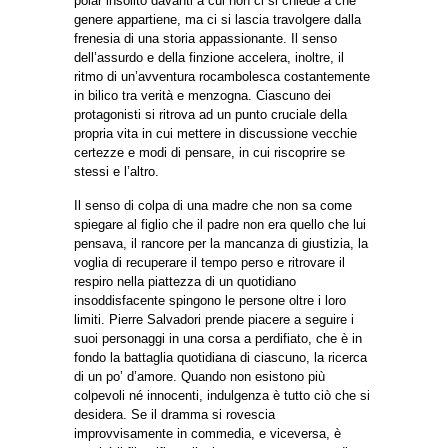
polar insolito davanti a cui non ci si chiede a che
genere appartiene, ma ci si lascia travolgere dalla
frenesia di una storia appassionante. Il senso
dell’assurdo e della finzione accelera, inoltre, il
ritmo di un’avventura rocambolesca costantemente
in bilico tra verità e menzogna. Ciascuno dei
protagonisti si ritrova ad un punto cruciale della
propria vita in cui mettere in discussione vecchie
certezze e modi di pensare, in cui riscoprire se
stessi e l’altro.
Il senso di colpa di una madre che non sa come
spiegare al figlio che il padre non era quello che lui
pensava, il rancore per la mancanza di giustizia, la
voglia di recuperare il tempo perso e ritrovare il
respiro nella piattezza di un quotidiano
insoddisfacente spingono le persone oltre i loro
limiti. Pierre Salvadori prende piacere a seguire i
suoi personaggi in una corsa a perdifiato, che è in
fondo la battaglia quotidiana di ciascuno, la ricerca
di un po’ d’amore. Quando non esistono più
colpevoli né innocenti, indulgenza è tutto ciò che si
desidera. Se il dramma si rovescia
improvvisamente in commedia, e viceversa, è