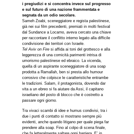
i pregiudizi e si concentra invece sul progresso
e sul futuro di una nazione frammentata e
segnata da un odio secolare.
Sameh Zoabi, sceneggiatore e regista palestinese,
già nei sui film precedenti, premiati in molti festival
dal Sundance a Locarno, aveva cercato una chiave
per raccontare il conflitto interno legato alla difficile
condivisione dei territori con Israele.
Tel Aviv on Fire
si affida ai toni del grottesco e alla
leggerezza di una comicità parimenti intrisa di
umorismo palestinese ed ebraico. La vicenda,
quella di un aspirante sceneggiatore di una soap
prodotta a Ramallah, ben si presta allo humour
corrosivo che colpisce le caratteristiche entrambe
le tradizioni. Salam, il protagonista, dovendo dar
vita a un ebreo si fa aiutare da Assi, il capitano
israeliano del posto di blocco che è costretto a
passare ogni giorno.
Tra vivaci scambi di idee e humus condivisi, tra i
due i punti di contatto si mostrano sempre più
evidenti, anche quando litigano per quale piega far
prendere alla soap. Fino al colpo di scena finale,
che fa letteralmente saltare ogni barriera. E’ in