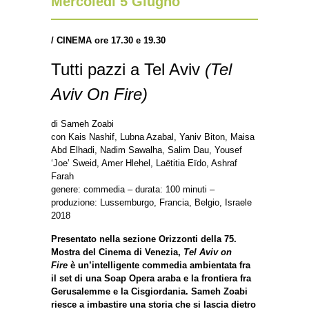
Mercoledì 5 Giugno
/ CINEMA ore 17.30 e 19.30
Tutti pazzi a Tel Aviv
(Tel
Aviv On Fire)
di Sameh Zoabi
con Kais Nashif, Lubna Azabal, Yaniv Biton, Maisa
Abd Elhadi, Nadim Sawalha, Salim Dau, Yousef
‘Joe’ Sweid, Amer Hlehel, Laëtitia Eïdo, Ashraf
Farah
genere: commedia – durata: 100 minuti –
produzione: Lussemburgo, Francia, Belgio, Israele
2018
Presentato nella sezione Orizzonti della 75.
Mostra del Cinema di Venezia,
Tel Aviv on
Fire
è un’intelligente commedia ambientata fra
il set di una Soap Opera araba e la frontiera fra
Gerusalemme e la Cisgiordania. Sameh Zoabi
riesce a imbastire una storia che si lascia dietro