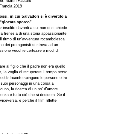
et, Martin Pautard
 Francia 2018
si, in cui Salvadori si è divertito a
 “giocare sporco”.
insolito davanti a cui non ci si chiede
la frenesia di una storia appassionante.
, il ritmo di un’avventura rocambolesca
 dei protagonisti si ritrova ad un
cussione vecchie certezze e modi di
e al figlio che il padre non era quello
a, la voglia di recuperare il tempo perso
insoddisfacente spingono le persone oltre
 i suoi personaggi in una corsa a
scuno, la ricerca di un po’ d’amore.
enza è tutto ciò che si desidera. Se il
eversa, è perché il film riflette