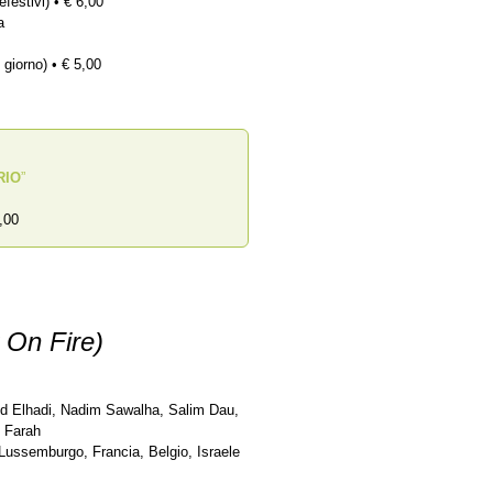
efestivi) • € 6,00
a
 giorno) • € 5,00
RIO
”
,00
v On Fire)
bd Elhadi, Nadim Sawalha, Salim Dau,
f Farah
Lussemburgo, Francia, Belgio, Israele