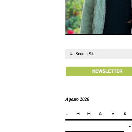
Agosto 2026
L
M
M
G
V
S
1