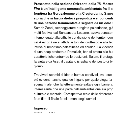
Presentato nella sezione Orizzonti della 75. Most
Fire
è un’intelligente commedia ambientata fra il s
frontiera fra Gerusalemme e la Cisgiordania. Same
storia che si lascia dietro i pregiudizi e si concen
di una nazione frammentata e segnata da un odio 
Sameh Zoabi, sceneggiatore e regista palestinese, già 
molti festival dal Sundance a Locarno, aveva cercato u
interno legato alla difficile condivisione dei territori con
Tel Aviv on Fire
si affida ai toni del grottesco e alla 
intrisa di umorismo palestinese ed ebraico. La vicenda
di una soap prodotta a Ramallah, ben si presta allo h
caratteristiche entrambe le tradizioni. Salam, il protag
fa aiutare da Assi, il capitano israeliano del posto di 
giorno.
Tra vivaci scambi di idee e humus condivisi, tra i due
più evidenti, anche quando litigano per quale piega far
scena finale, che fa letteralmente saltare ogni barrier
interessante che una parte dell’ambientazione sia propr
culturale e mentale. Corrispettivo reale delle differenze
è un film, il finale è nelle mani degli uomini.
_
Ingresso