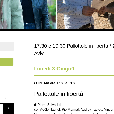
17.30 e 19.30 Pallottole in libertà / 
Aviv
Lunedì 3 Giugn0
/ CINEMA ore 17.30 e 19.30
Pallottole in libertà
D
di Pierre Salvadori
2
con Adèle Haenel, Pio Marmaï, Audrey Tautou, Vince