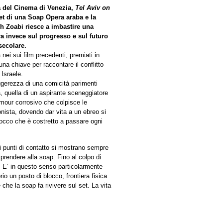
ra del Cinema di Venezia,
Tel Aviv on
et di una Soap Opera araba e la
h Zoabi riesce a imbastire una
tra invece sul progresso e sul futuro
secolare.
nei sui film precedenti, premiati in
na chiave per raccontare il conflitto
 Israele.
leggerezza di una comicità parimenti
, quella di un aspirante sceneggiatore
umour corrosivo che colpisce le
onista, dovendo dar vita a un ebreo si
blocco che è costretto a passare ogni
 i punti di contatto si mostrano sempre
 prendere alla soap. Fino al colpo di
a. E’ in questo senso particolarmente
io un posto di blocco, frontiera fisica
 che la soap fa rivivere sul set. La vita