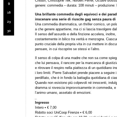
Choutri, Christophe Tek, Norbert Ferrer, Octave Bossu
9
genere: commedia – durata: 108 minuti – produzione:
16
Una brillante commedia degli equivoci e dei parados
inscenare una serie di riuscite gag senza paura di
23
Una commedia drammatica, un thriller comico, un polar 
a che genere appartiene, ma ci si lascia travolgere dal
30
Il senso dell’assurdo e della finzione accelera, inoltre
costantemente in bilico tra verità e menzogna. Ciascuno
punto cruciale della propria vita in cui mettere in dis
pensare, in cui riscoprire se stessi e l’altro.
Il senso di colpa di una madre che non sa come spiegar
che lui pensava, il rancore per la mancanza di giustizi
e ritrovare il respiro nella piattezza di un quotidiano 
i loro limiti. Pierre Salvadori prende piacere a seguire
perdifiato, che è in fondo la battaglia quotidiana di cia
Quando non esistono più colpevoli né innocenti, indulg
dramma si rovescia improvvisamente in commedia, e vic
l’animo umano, assetato di emozioni.
_
Ingresso
Intero • € 7,00
Ridotto soci UniCoop Firenze • € 6,00