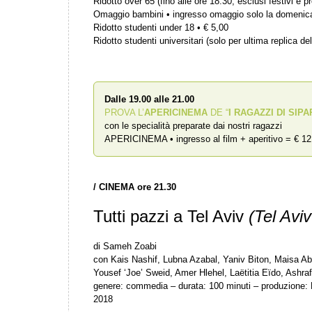
Ridotto over 65 (fino alle ore 18.30, esclusi festivi e pr
Omaggio bambini • ingresso omaggio solo la domenic
Ridotto studenti under 18 • € 5,00
Ridotto studenti universitari (solo per ultima replica del
Dalle 19.00 alle 21.00
PROVA L’
APERICINEMA
DE “
I RAGAZZI DI SIPA
con le specialità preparate dai nostri ragazzi
APERICINEMA • ingresso al film + aperitivo = € 12
/
CINEMA ore 21.30
Tutti pazzi a Tel Aviv
(Tel Avi
di Sameh Zoabi
con Kais Nashif, Lubna Azabal, Yaniv Biton, Maisa A
Yousef ‘Joe’ Sweid, Amer Hlehel, Laëtitia Eïdo, Ashra
genere: commedia – durata: 100 minuti – produzione: 
2018