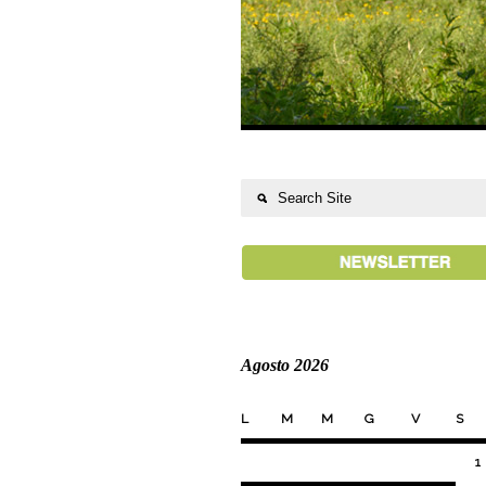
Agosto 2026
L
M
M
G
V
S
1