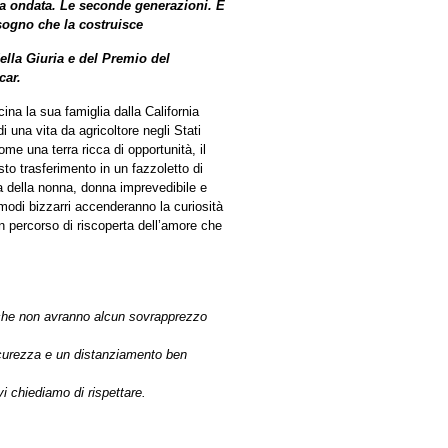
a ondata. Le seconde generazioni. E
sogno che la costruisce
ella Giuria e del Premio del
car.
na la sua famiglia dalla California
i una vita da agricoltore negli Stati
me una terra ricca di opportunità, il
to trasferimento in un fazzoletto di
rea della nonna, donna imprevedibile e
i modi bizzarri accenderanno la curiosità
n percorso di riscoperta dell’amore che
ti che non avranno alcun sovrapprezzo
icurezza e un distanziamento ben
i chiediamo di rispettare.