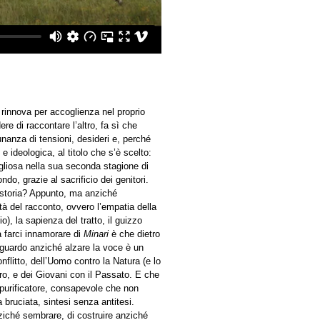
 rinnova per accoglienza nel proprio
re di raccontare l’altro, fa sì che
nanza di tensioni, desideri e, perché
 ideologica, al titolo che s’è scelto:
gliosa nella sua seconda stagione di
ndo, grazie al sacrificio dei genitori.
a storia? Appunto, ma anziché
tà del racconto, ovvero l’empatia della
io), la sapienza del tratto, il guizzo
a farci innamorare di
Minari
è che dietro
sguardo anziché alzare la voce è un
nflitto, dell’Uomo contro la Natura (e lo
ro, e dei Giovani con il Passato. E che
 purificatore, consapevole che non
 bruciata, sintesi senza antitesi.
ziché sembrare, di costruire anziché