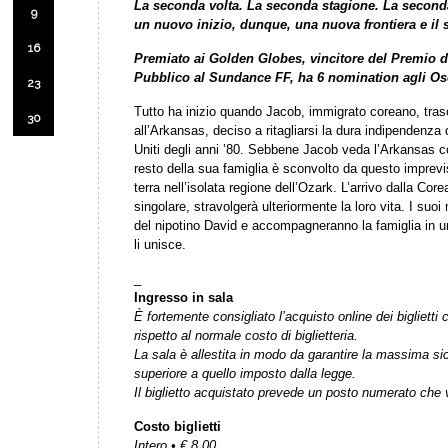
La seconda volta. La seconda stagione. La second
9
un nuovo inizio, dunque, una nuova frontiera e il 
16
Premiato ai Golden Globes, vincitore del Premio d
Pubblico al Sundance FF, ha 6 nomination agli Os
23
Tutto ha inizio quando Jacob, immigrato coreano, trasci
30
all’Arkansas, deciso a ritagliarsi la dura indipendenza d
Uniti degli anni ’80. Sebbene Jacob veda l’Arkansas co
resto della sua famiglia è sconvolto da questo imprevis
terra nell’isolata regione dell’Ozark. L’arrivo dalla Co
singolare, stravolgerà ulteriormente la loro vita. I suo
del nipotino David e accompagneranno la famiglia in u
li unisce.
_
Ingresso in sala
È fortemente consigliato l’acquisto online dei bigliet
rispetto al normale costo di biglietteria.
La sala è allestita in modo da garantire la massima s
superiore a quello imposto dalla legge.
Il biglietto acquistato prevede un posto numerato che v
Costo biglietti
Intero • € 8,00