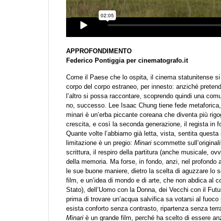
APPROFONDIMENTO
Federico Pontiggia per cinematografo.it
Come il Paese che lo ospita, il cinema statunitense si
corpo del corpo estraneo, per innesto: anziché pretende
l’altro si possa raccontare, scoprendo quindi una comu
no, successo. Lee Isaac Chung tiene fede metaforica, e
minari è un’erba piccante coreana che diventa più rigo
crescita, e così la seconda generazione, il regista in fo
Quante volte l’abbiamo già letta, vista, sentita quest
limitazione è un pregio:
Minari
scommette sull’originali
scrittura, il respiro della partitura (anche musicale, ovv
della memoria. Ma forse, in fondo, anzi, nel profondo 
le sue buone maniere, dietro la scelta di aguzzare lo 
film, e un’idea di mondo e di arte, che non abdica al co
Stato), dell’Uomo con la Donna, dei Vecchi con il Futu
prima di trovare un’acqua salvifica sa votarsi al fuoco
esista conforto senza contrasto, ripartenza senza terra
Minari
è un grande film, perché ha scelto di essere an