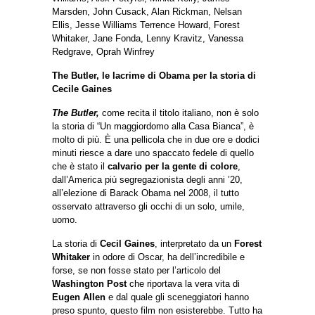
Marsden, John Cusack, Alan Rickman, Nelsan
Ellis, Jesse Williams Terrence Howard, Forest
Whitaker, Jane Fonda, Lenny Kravitz, Vanessa
Redgrave, Oprah Winfrey
The Butler, le lacrime di Obama per la storia di
Cecile Gaines
The Butler,
come recita il titolo italiano, non è solo
la storia di “Un maggiordomo alla Casa Bianca”, è
molto di più. È una pellicola che in due ore e dodici
minuti riesce a dare uno spaccato fedele di quello
che è stato il
calvario per la gente di colore
,
dall’America più segregazionista degli anni ’20,
all’elezione di Barack Obama nel 2008, il tutto
osservato attraverso gli occhi di un solo, umile,
uomo.
La storia di
Cecil Gaines
, interpretato da un
Forest
Whitaker
in odore di Oscar, ha dell’incredibile e
forse, se non fosse stato per l’articolo del
Washington Post
che riportava la vera vita di
Eugen Allen
e dal quale gli sceneggiatori hanno
preso spunto, questo film non esisterebbe. Tutto ha