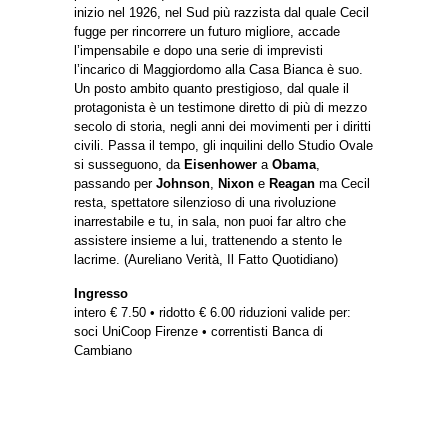
inizio nel 1926, nel Sud più razzista dal quale Cecil
fugge per rincorrere un futuro migliore, accade
l’impensabile e dopo una serie di imprevisti
l’incarico di Maggiordomo alla Casa Bianca è suo.
Un posto ambito quanto prestigioso, dal quale il
protagonista è un testimone diretto di più di mezzo
secolo di storia, negli anni dei movimenti per i diritti
civili. Passa il tempo, gli inquilini dello Studio Ovale
si susseguono, da
Eisenhower
a
Obama
,
passando per
Johnson
,
Nixon
e
Reagan
ma Cecil
resta, spettatore silenzioso di una rivoluzione
inarrestabile e tu, in sala, non puoi far altro che
assistere insieme a lui, trattenendo a stento le
lacrime. (Aureliano Verità, Il Fatto Quotidiano)
Ingresso
intero € 7.50 • ridotto € 6.00 riduzioni valide per:
soci UniCoop Firenze • correntisti Banca di
Cambiano