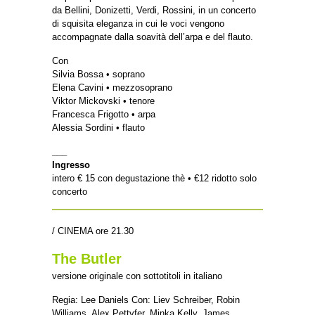
da Bellini, Donizetti, Verdi, Rossini, in un concerto
di squisita eleganza in cui le voci vengono
accompagnate dalla soavità dell’arpa e del flauto.
Con
Silvia Bossa • soprano
Elena Cavini • mezzosoprano
Viktor Mickovski • tenore
Francesca Frigotto • arpa
Alessia Sordini • flauto
___
Ingresso
intero € 15 con degustazione thè • €12 ridotto solo
concerto
/ CINEMA ore 21.30
The Butler
versione originale con sottotitoli in italiano
Regia: Lee Daniels Con: Liev Schreiber, Robin
Williams, Alex Pettyfer, Minka Kelly, James