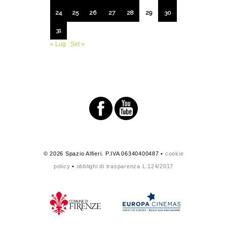
24
25
26
27
28
29
30
31
« Lug
Set »
© 2026 Spazio Alfieri. P.IVA 06340400487 •
cookie
policy
•
obblighi di trasparenza L.124/2017