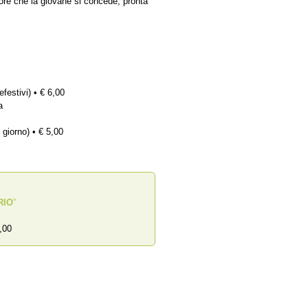
lore che la giovane si concede, pronta
efestivi) • € 6,00
a
 giorno) • € 5,00
RIO
”
,00