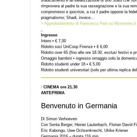
sradicamento e all’idealizzazione di uno Stato che non 
rimprovera al padre la sua rassegnazione e la sua remi
compromessi e ipocrisie, a cui il padre oppone la fedel
pragmatismo; Shadi, invece…
> Approfondimento di Francesca Ferri su Mymovies.it
_
Ingresso
Intero • € 7,00
Ridotto soci UniCoop Firenze • € 6,00
Ridotto over 65 (fino alle ore 18.30, esclusi festivi e pr
Omaggio bambini • ingresso omaggio solo la domenic
Ridotto studenti under 18 • € 5,00
Ridotto studenti universitari (solo per ultima replica del
/
CINEMA ore 21.30
ANTEPRIMA
Benvenuto in Germania
Di Simon Verhoeven
Con Senta Berger, Heiner Lauterbach, Florian David Fi
Eric Kabongo, Uwe Ochsenknecht, Ulrike Kriener
Germania 2016 – durata 116 min