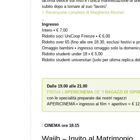
lacrima veloce sul viso è l’unica manifestazione di do
subito dopo a tornare al suo “lavoro”.
> Recensione completa di Margherita Mustari
_
Ingresso
Intero • € 7,00
Ridotto soci UniCoop Firenze • € 6,00
Ridotto over 65 (fino alle ore 18.30, esclusi festivi e pr
Omaggio bambini • ingresso omaggio solo la domenic
Ridotto studenti under 18 • € 5,00
Ridotto studenti universitari (solo per ultima replica del
Dalle 19.00 alle 21.00
PROVA L’
APERICINEMA
DE “
I RAGAZZI DI SIPA
con le specialità preparate dai nostri ragazzi
APERICINEMA • ingresso al film + aperitivo = € 12
/
CINEMA ore 18.15
Wajib – Invito al Matrimonio