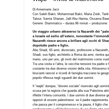
Di Annemarie Jacir
Con Saleh Bakri, Mohammad Bakri, Maria Zreik, Tar
Tatour, Samia Shanan, Jalil Abu Hanna, Ossama Bawa
Genere: Drammatico – durata 96 minuti – produzione:
Un viaggio urbano attraverso la Nazareth dei “pales
a Israele ed esilio all’estero, nonostante l’immondiz
Nazareth riesce ancora a brillare agli occhi di Sh
dopotutto padre e figlio.
Abu Shadi, 65 anni, divorziato, professore a Nazareth, 
Shadi, suo figlio, architetto a Roma da anni, rientra qua
mano, uno per uno, gli inviti del matrimonio come vuole
Tra una visita e l’altra, le vecchie tensioni tra padre e f
costante tra due diverse visioni della vita. Attraverso 
brucianti rancori e ricordi di famiglia tracciano la geogra
popolo riflessa negli sguardi dei due uomini.
Il “wajib” dunque, “dovere sociale” riservato agli uomin
scusa per la regista che guarda alla sua Palestina attra
riflette l’intera comunità. I due uomini di due diverse
opposti di essere palestinese: se il padre rappresenta 
che passa per il compromesso e la paura, il figlio che h