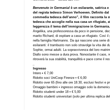
Benvenuto in Germania!
è un esilarante, satirica 
del regista tedesco Simon Verhoeven.
Definito dal
commedia tedesca dell’anno”, il film racconta la s
tedesca che accoglie nella sua casa un rifugiato, 
leggerezza il tema dell’immigrazione in Germania.
Angelika, una professoressa da poco in pensione, decid
marito Richard, di ospitare a casa un rifugiato. Così il 
nella famiglia Hartmanns. Da qui nascono una serie d
esilaranti: il trambusto non solo stravolge la vita dei d
Sophie, ormai adulti. La sopravvivenza del loro matrimo
Diallo sono messe a dura prova. Nonostante il caos, r
ritroverà la sua stabilità, tranquillità e pace come il r
_
Ingresso
Intero • € 7,00
Ridotto soci UniCoop Firenze • € 6,00
Ridotto over 65 (fino alle ore 18.30, esclusi festivi e pr
Omaggio bambini • ingresso omaggio solo la domenic
Ridotto studenti under 18 • € 5,00
Ridotto studenti universitari (solo per ultima replica del