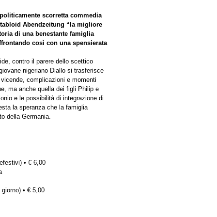
e politicamente scorretta commedia
 tabloid Abendzeitung “la migliore
toria di una benestante famiglia
affrontando così con una spensierata
e, contro il parere dello scettico
giovane nigeriano Diallo si trasferisce
i vicende, complicazioni e momenti
ue, ma anche quella dei figli Philip e
nio e le possibilità di integrazione di
esta la speranza che la famiglia
esto della Germania.
efestivi) • € 6,00
a
 giorno) • € 5,00