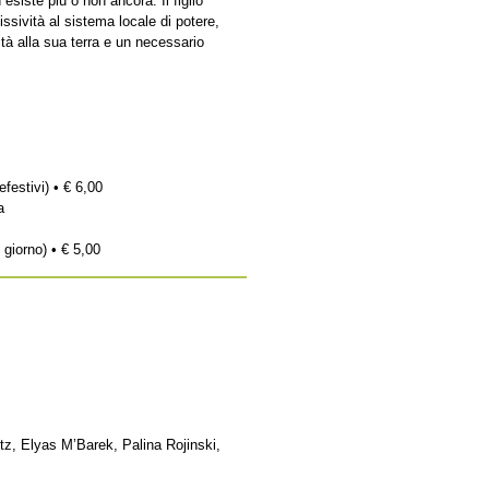
esiste più o non ancora. Il figlio
ssività al sistema locale di potere,
tà alla sua terra e un necessario
efestivi) • € 6,00
a
 giorno) • € 5,00
tz, Elyas M’Barek, Palina Rojinski,