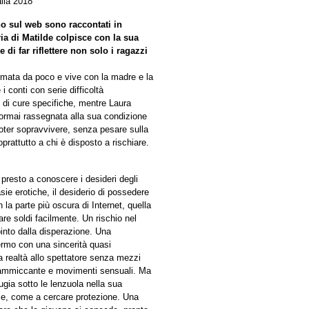
lia 2018
ono sul web sono raccontati in
ia di Matilde colpisce con la sua
 di far riflettere non solo i ragazzi
lomata da poco e vive con la madre e la
i conti con serie difficoltà
 di cure specifiche, mentre Laura
ormai rassegnata alla sua condizione
oter sopravvivere, senza pesare sulla
oprattutto a chi è disposto a rischiare.
presto a conoscere i desideri degli
sie erotiche, il desiderio di possedere
la parte più oscura di Internet, quella
re soldi facilmente. Un rischio nel
pinto dalla disperazione. Una
ermo con una sincerità quasi
la realtà allo spettatore senza mezzi
o ammiccante e movimenti sensuali. Ma
ugia sotto le lenzuola nella sua
hie, come a cercare protezione. Una