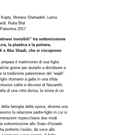
ik Kopty, Monera Shehadeh, Lama
rdi, Ruba Blal
 Palestina 2017
tinesi invisibili” tra sottomissione
ia, la plastica e la polvere,
adi e Abu Shadi, che si riscoprono
prepara il matrimonio di sua figlia.
lche giorno per aiutarlo a distribuire a
 la tradizione palestinese del “wajib”.
iglio ritornano a galla in una sfida
tortuose salite e discese di Nazareth,
fia di una città divisa, la storia di un
i della famiglia della sposa, diventa una
verso la relazione padre-figlio in cui si
 generazioni rispecchiano due modi
la sottomissione allo Stato d’Israele
a preferito l’esilio, dà voce allo