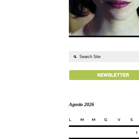
Agosto 2026
L
M
M
G
V
S
1