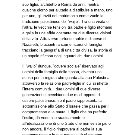
suo figlio, architetto a Roma da anni, rientra
qualche giorno per aiutarlo a distribuire a mano, uno
per uno, gli inviti del matrimonio come vuole la
tradizione palestinese del “wajib”. Tra una visita e
l’altra, le vecchie tensioni tra padre e figlio ritornano
a galla in una sfida costante tra due diverse visioni
della vita. Attraverso tortuose salite e discese di
Nazareth, brucianti rancori e ricordi di famiglia
tracciano la geografia di una città divisa, la storia di
un popolo riflessa negli sguardi dei due uomini.
Il “wajib” dunque, “dovere sociale” riservato agli
uomini della famiglia della sposa, diventa una
scusa per la regista che guarda alla sua Palestina
attraverso la relazione padre-figlio in cui si riflette
l’intera comunità. I due uomini di due diverse
generazioni rispecchiano due modi opposti di
essere palestinese: se il padre rappresenta la
sottomissione allo Stato d’Israele che passa per il
compromesso e la paura, il figlio che ha preferito
l’esilio, dà voce allo sradicamento e
all’idealizzazione di uno Stato che non esiste più o
non ancora. Il figlio rimprovera al padre la sua
rassegnazione e la sua remissività al sistema