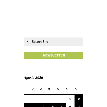
Agosto 2026
L
M
M
G
V
S
D
1
2