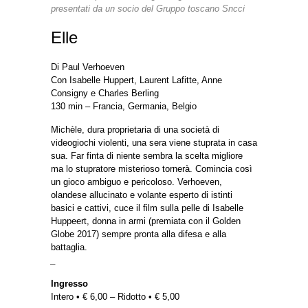
presentati da un socio del Gruppo toscano Sncci
Elle
Di Paul Verhoeven
Con Isabelle Huppert, Laurent Lafitte, Anne
Consigny e Charles Berling
130 min – Francia, Germania, Belgio
Michèle, dura proprietaria di una società di
videogiochi violenti, una sera viene stuprata in casa
sua. Far finta di niente sembra la scelta migliore
ma lo stupratore misterioso tornerà. Comincia così
un gioco ambiguo e pericoloso. Verhoeven,
olandese allucinato e volante esperto di istinti
basici e cattivi, cuce il film sulla pelle di Isabelle
Huppeert, donna in armi (premiata con il Golden
Globe 2017) sempre pronta alla difesa e alla
battaglia.
_
Ingresso
Intero • € 6,00 – Ridotto • € 5,00