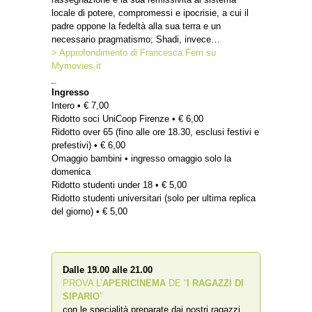
locale di potere, compromessi e ipocrisie, a cui il
padre oppone la fedeltà alla sua terra e un
necessario pragmatismo; Shadi, invece…
> Approfondimento di Francesca Ferri su
Mymovies.it
_
Ingresso
Intero • € 7,00
Ridotto soci UniCoop Firenze • € 6,00
Ridotto over 65 (fino alle ore 18.30, esclusi festivi e
prefestivi) • € 6,00
Omaggio bambini • ingresso omaggio solo la
domenica
Ridotto studenti under 18 • € 5,00
Ridotto studenti universitari (solo per ultima replica
del giorno) • € 5,00
Dalle 19.00 alle 21.00
PROVA L’
APERICINEMA
DE “
I RAGAZZI DI
SIPARIO
”
con le specialità preparate dai nostri ragazzi