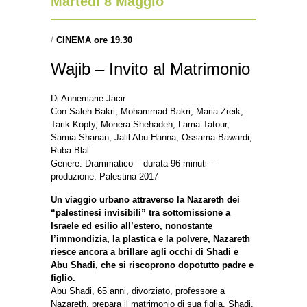
Martedì 8 Maggio
/
CINEMA ore 19.30
Wajib – Invito al Matrimonio
Di Annemarie Jacir
Con Saleh Bakri, Mohammad Bakri, Maria Zreik,
Tarik Kopty, Monera Shehadeh, Lama Tatour,
Samia Shanan, Jalil Abu Hanna, Ossama Bawardi,
Ruba Blal
Genere: Drammatico – durata 96 minuti –
produzione: Palestina 2017
Un viaggio urbano attraverso la Nazareth dei
“palestinesi invisibili” tra sottomissione a
Israele ed esilio all’estero, nonostante
l’immondizia, la plastica e la polvere, Nazareth
riesce ancora a brillare agli occhi di Shadi e
Abu Shadi, che si riscoprono dopotutto padre e
figlio.
Abu Shadi, 65 anni, divorziato, professore a
Nazareth, prepara il matrimonio di sua figlia. Shadi,