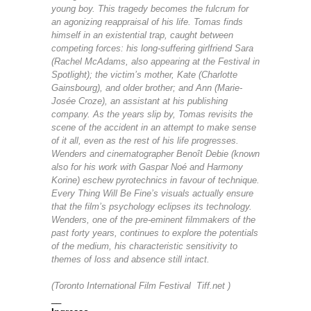
young boy. This tragedy becomes the fulcrum for
an agonizing reappraisal of his life. Tomas finds
himself in an existential trap, caught between
competing forces: his long-suffering girlfriend Sara
(Rachel McAdams, also appearing at the Festival in
Spotlight); the victim’s mother, Kate (Charlotte
Gainsbourg), and older brother; and Ann (Marie-
Josée Croze), an assistant at his publishing
company. As the years slip by, Tomas revisits the
scene of the accident in an attempt to make sense
of it all, even as the rest of his life progresses.
Wenders and cinematographer Benoît Debie (known
also for his work with Gaspar Noé and Harmony
Korine) eschew pyrotechnics in favour of technique.
Every Thing Will Be Fine’s visuals actually ensure
that the film’s psychology eclipses its technology.
Wenders, one of the pre-eminent filmmakers of the
past forty years, continues to explore the potentials
of the medium, his characteristic sensitivity to
themes of loss and absence still intact.
(Toronto International Film Festival Tiff.net )
__