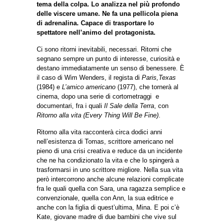
tema della colpa. Lo analizza nel più profondo
delle viscere umane. Ne fa una pellicola piena
di adrenalina. Capace di trasportare lo
spettatore nell’animo del protagonista.
Ci sono ritorni inevitabili, necessari. Ritorni che
segnano sempre un punto di interesse, curiosità e
destano immediatamente un senso di benessere. È
il caso di Wim Wenders, il regista di
Paris,Texas
(1984) e
L’amico americano
(1977), che tornerà al
cinema, dopo una serie di cortometraggi e
documentari, fra i quali
Il Sale della Terra
, con
Ritorno alla vita (Every Thing Will Be Fine)
.
Ritorno alla vita racconterà circa dodici anni
nell’esistenza di Tomas, scrittore americano nel
pieno di una crisi creativa e reduce da un incidente
che ne ha condizionato la vita e che lo spingerà a
trasformarsi in uno scrittore migliore. Nella sua vita
però intercorrono anche alcune relazioni complicate
fra le quali quella con Sara, una ragazza semplice e
convenzionale, quella con Ann, la sua editrice e
anche con la figlia di quest’ultima, Mina. E poi c’è
Kate, giovane madre di due bambini che vive sul