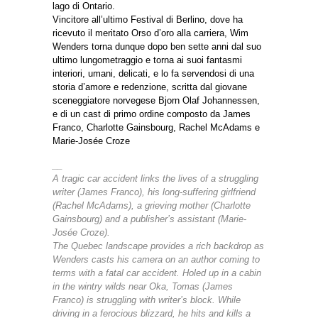
lago di Ontario.
Vincitore all’ultimo Festival di Berlino, dove ha
ricevuto il meritato Orso d’oro alla carriera, Wim
Wenders torna dunque dopo ben sette anni dal suo
ultimo lungometraggio e torna ai suoi fantasmi
interiori, umani, delicati, e lo fa servendosi di una
storia d’amore e redenzione, scritta dal giovane
sceneggiatore norvegese Bjorn Olaf Johannessen,
e di un cast di primo ordine composto da James
Franco, Charlotte Gainsbourg, Rachel McAdams e
Marie-Josée Croze
__
A tragic car accident links the lives of a struggling
writer (James Franco), his long-suffering girlfriend
(Rachel McAdams), a grieving mother (Charlotte
Gainsbourg) and a publisher’s assistant (Marie-
Josée Croze).
The Quebec landscape provides a rich backdrop as
Wenders casts his camera on an author coming to
terms with a fatal car accident. Holed up in a cabin
in the wintry wilds near Oka, Tomas (James
Franco) is struggling with writer’s block. While
driving in a ferocious blizzard, he hits and kills a