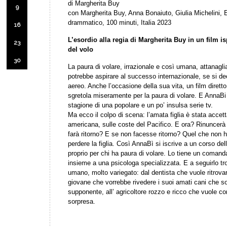
di Margherita Buy
9
con Margherita Buy, Anna Bonaiuto, Giulia Michelini, 
drammatico, 100 minuti, Italia 2023
16
L’esordio alla regia di Margherita Buy in un film is
23
del volo
30
La paura di volare, irrazionale e così umana, attanagli
potrebbe aspirare al successo internazionale, se si de
aereo. Anche l’occasione della sua vita, un film dirett
sgretola miseramente per la paura di volare. E AnnaBi si
stagione di una popolare e un po’ insulsa serie tv.
Ma ecco il colpo di scena: l’amata figlia è stata accet
americana, sulle coste del Pacifico. E ora? Rinuncer
farà ritorno? E se non facesse ritorno? Quel che non ha
perdere la figlia. Così AnnaBì si iscrive a un corso d
proprio per chi ha paura di volare. Lo tiene un comand
insieme a una psicologa specializzata. E a seguirlo tr
umano, molto variegato: dal dentista che vuole ritrova
giovane che vorrebbe rivedere i suoi amati cani che son
supponente, all’ agricoltore rozzo e ricco che vuole 
sorpresa.