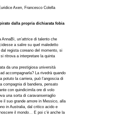
Euridice Axen, Francesco Colella
pirato dalla propria dichiarata fobia
a AnnaBì, un’attrice di talento che
cidesse a salire su quel maledetto
o dal regista coreano del momento, si
 ritrova a interpretare la quinta
tata da una prestigiosa università
à ad accompagnarla? La rivedrà quando
 potuto la carriera, può l’angoscia di
ella compagnia di bandiera, pensato
ante con quindicimila ore di volo
ova una sorta di caravanserraglio
re il suo grande amore in Messico, alla
o in Australia, dal critico acido e
conoscere il mondo… E poi c’è anche la