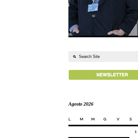
Agosto 2026
L
M
M
G
V
S
1