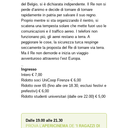
del Belgio, si è dichiarata indipendente. Il Re non si
perde d’animo e decide di tornare di tornare
rapidamente in patria per salvare il suo regno.
Proprio mentre si sta organizzando il rientro, si
scatena una tempesta solare che mette fuori uso le
comunicazioni e il traffico aereo. I telefoni non
funzionano più, gli aerei restano a terra. A
peggiorare le cose, la sicurezza turca respinge
seccamente la proposta del Re di tornare via terra.
Ma il Re non demorde e inizia un viaggio
avventuroso attraverso l’est Europa.
_
Ingresso
Intero € 7,00
Ridotto soci UniCoop Firenze € 6,00
Ridotto over 65 (fino alle ore 18.30, esclusi festivi e
prefestivi) € 6,00
Ridotto studenti universitari (dalle ore 22.00) € 5,00
Dalle 19.00 alle 21.30
PROVA L’
APERICINEMA
DE “
I RAGAZZI DI