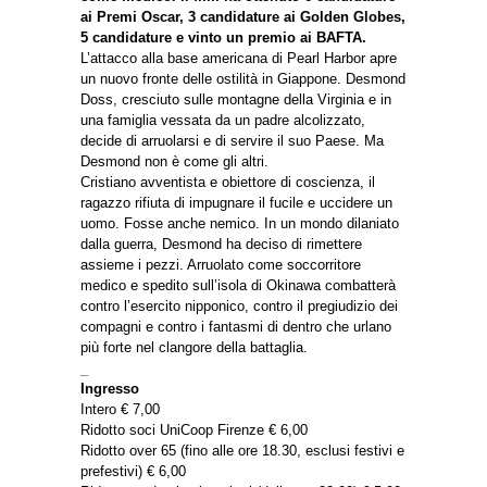
ai Premi Oscar, 3 candidature ai Golden Globes,
5 candidature e vinto un premio ai BAFTA.
L’attacco alla base americana di Pearl Harbor apre
un nuovo fronte delle ostilità in Giappone. Desmond
Doss, cresciuto sulle montagne della Virginia e in
una famiglia vessata da un padre alcolizzato,
decide di arruolarsi e di servire il suo Paese. Ma
Desmond non è come gli altri.
Cristiano avventista e obiettore di coscienza, il
ragazzo rifiuta di impugnare il fucile e uccidere un
uomo. Fosse anche nemico. In un mondo dilaniato
dalla guerra, Desmond ha deciso di rimettere
assieme i pezzi. Arruolato come soccorritore
medico e spedito sull’isola di Okinawa combatterà
contro l’esercito nipponico, contro il pregiudizio dei
compagni e contro i fantasmi di dentro che urlano
più forte nel clangore della battaglia.
_
Ingresso
Intero € 7,00
Ridotto soci UniCoop Firenze € 6,00
Ridotto over 65 (fino alle ore 18.30, esclusi festivi e
prefestivi) € 6,00