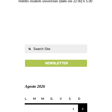
Ridotto studenti universitari (dalle ore 22.00) € 5,00
Agosto 2026
L
M
M
G
V
S
D
1
2