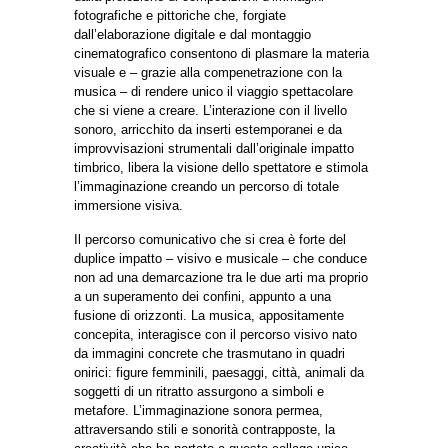
fotografiche e pittoriche che, forgiate
dall’elaborazione digitale e dal montaggio
cinematografico consentono di plasmare la materia
visuale e – grazie alla compenetrazione con la
musica – di rendere unico il viaggio spettacolare
che si viene a creare. L’interazione con il livello
sonoro, arricchito da inserti estemporanei e da
improvvisazioni strumentali dall’originale impatto
timbrico, libera la visione dello spettatore e stimola
l’immaginazione creando un percorso di totale
immersione visiva.
Il percorso comunicativo che si crea è forte del
duplice impatto – visivo e musicale – che conduce
non ad una demarcazione tra le due arti ma proprio
a un superamento dei confini, appunto a una
fusione di orizzonti. La musica, appositamente
concepita, interagisce con il percorso visivo nato
da immagini concrete che trasmutano in quadri
onirici: figure femminili, paesaggi, città, animali da
soggetti di un ritratto assurgono a simboli e
metafore. L’immaginazione sonora permea,
attraversando stili e sonorità contrapposte, la