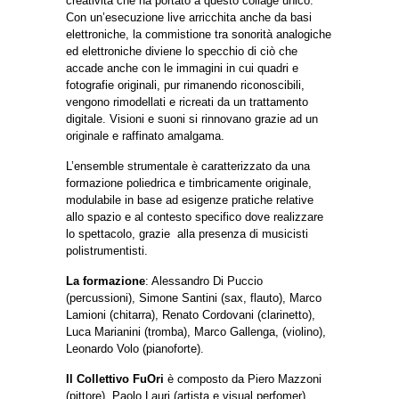
creatività che ha portato a questo collage unico.
Con un’esecuzione live arricchita anche da basi
elettroniche, la commistione tra sonorità analogiche
ed elettroniche diviene lo specchio di ciò che
accade anche con le immagini in cui quadri e
fotografie originali, pur rimanendo riconoscibili,
vengono rimodellati e ricreati da un trattamento
digitale. Visioni e suoni si rinnovano grazie ad un
originale e raffinato amalgama.
L’ensemble strumentale è caratterizzato da una
formazione poliedrica e timbricamente originale,
modulabile in base ad esigenze pratiche relative
allo spazio e al contesto specifico dove realizzare
lo spettacolo, grazie alla presenza di musicisti
polistrumentisti.
La formazione
: Alessandro Di Puccio
(percussioni), Simone Santini (sax, flauto), Marco
Lamioni (chitarra), Renato Cordovani (clarinetto),
Luca Marianini (tromba), Marco Gallenga, (violino),
Leonardo Volo (pianoforte).
Il Collettivo FuOri
è composto da Piero Mazzoni
(pittore), Paolo Lauri (artista e visual perfomer),