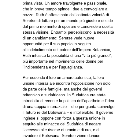
prima vista. Un amore travolgente e passionale,
che in breve tempo spinge i due a convogliare a
nozze. Ruth è affascinata dall’ostinata volontà di
Seretse di lottare per un mondo più giusto e decide
dal primo momento di sposare e condividere quella
stessa visione. Entrambi percepiscono la necessità
di un cambiamento: Seretse vede nuove
opportunità per il suo popolo in seguito
all’indebolimento del potere dell’Impero Britannico,
Ruth intuisce la possibilità di una “vita più grande”,
più importante nel movimento delle donne per
l’indipendenza e per l’uguaglianza.
Pur essendo il loro un amore autentico, la loro
unione interraziale incontra l’opposizione non solo
da parte delle famiglie, ma anche dei governi
britannico e sudafricano. In Sudafrica era stata
introdotta di recente la politica dell’apartheid e l’idea
di una coppia interraziale – che per giunta coinvolge
il futuro re del Botswana – è intollerabile. Il governo
inglese si oppone con forza a questa unione in
seguito alle minacce del Sudafrica di negare
l’accesso alle risorse di uranio e di oro, e di
invadere il Botswana. Seretse viene dunque