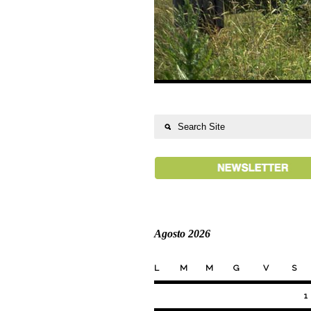
Agosto 2026
L
M
M
G
V
S
1