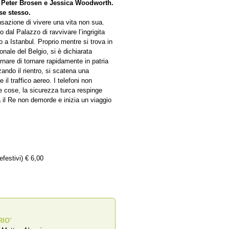
i Peter Brosen e Jessica Woodworth.
se stesso.
nsazione di vivere una vita non sua.
 dal Palazzo di ravvivare l’ingrigita
 a Istanbul. Proprio mentre si trova in
onale del Belgio, si è dichiarata
rnare di tornare rapidamente in patria
zando il rientro, si scatena una
il traffico aereo. I telefoni non
le cose, la sicurezza turca respinge
 il Re non demorde e inizia un viaggio
efestivi) € 6,00
RIO
”