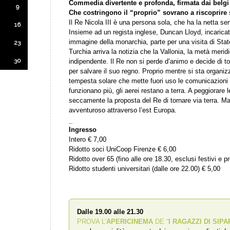
Commedia divertente e profonda, firmata dai belg
9
Che costringono il “proprio” sovrano a riscoprire 
Il Re Nicola III è una persona sola, che ha la netta se
16
Insieme ad un regista inglese, Duncan Lloyd, incaricato
immagine della monarchia, parte per una visita di Stato
23
Turchia arriva la notizia che la Vallonia, la metà meridi
30
indipendente. Il Re non si perde d’animo e decide di to
per salvare il suo regno. Proprio mentre si sta organiz
tempesta solare che mette fuori uso le comunicazioni e 
funzionano più, gli aerei restano a terra. A peggiorare 
seccamente la proposta del Re di tornare via terra. Ma
avventuroso attraverso l’est Europa.
_
Ingresso
Intero € 7,00
Ridotto soci UniCoop Firenze € 6,00
Ridotto over 65 (fino alle ore 18.30, esclusi festivi e pr
Ridotto studenti universitari (dalle ore 22.00) € 5,00
Dalle 19.00 alle 21.30
PROVA L’
APERICINEMA
DE “
I RAGAZZI DI SIPA