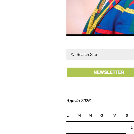
Agosto 2026
L
M
M
G
V
S
1