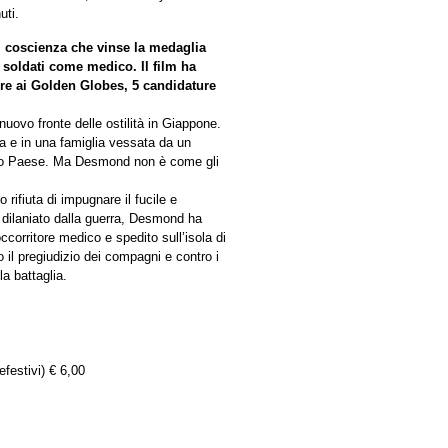
uti.
i coscienza che vinse la medaglia
 soldati come medico. Il film ha
ure ai Golden Globes, 5 candidature
uovo fronte delle ostilità in Giappone.
a e in una famiglia vessata da un
l suo Paese. Ma Desmond non è come gli
 rifiuta di impugnare il fucile e
ilaniato dalla guerra, Desmond ha
corritore medico e spedito sull’isola di
 il pregiudizio dei compagni e contro i
la battaglia.
efestivi) € 6,00