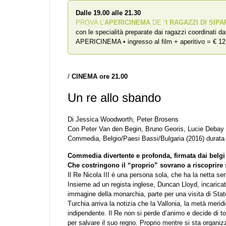
Dalle 19.00 alle 21.30
PROVA L’
APERICINEMA
DE “
I RAGAZZI DI SIPA
con le specialità preparate dai ragazzi coordinati d
APERICINEMA • ingresso al film + aperitivo = € 12
/
CINEMA ore 21.00
Un re allo sbando
Di Jessica Woodworth, Peter Brosens
Con Peter Van den Begin, Bruno Georis, Lucie Debay
Commedia, Belgio/Paesi Bassi/Bulgaria (2016) durata
Commedia divertente e profonda, firmata dai belg
Che costringono il “proprio” sovrano a riscoprire 
Il Re Nicola III è una persona sola, che ha la netta se
Insieme ad un regista inglese, Duncan Lloyd, incaricato
immagine della monarchia, parte per una visita di Stato
Turchia arriva la notizia che la Vallonia, la metà meridi
indipendente. Il Re non si perde d’animo e decide di to
per salvare il suo regno. Proprio mentre si sta organiz