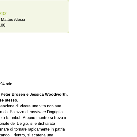
RIO
”
a Matteo Alessi
,00
 94 min.
i Peter Brosen e Jessica Woodworth.
se stesso.
nsazione di vivere una vita non sua.
 dal Palazzo di ravvivare l’ingrigita
 a Istanbul. Proprio mentre si trova in
onale del Belgio, si è dichiarata
rnare di tornare rapidamente in patria
zando il rientro, si scatena una