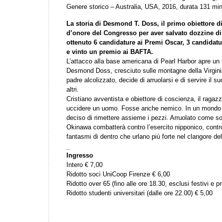
Genere storico – Australia, USA, 2016, durata 131 min
La storia di Desmond T. Doss, il primo obiettore d
d’onore del Congresso per aver salvato dozzine di
ottenuto 6 candidature ai Premi Oscar, 3 candidat
e vinto un premio ai BAFTA.
L’attacco alla base americana di Pearl Harbor apre un n
Desmond Doss, cresciuto sulle montagne della Virgini
padre alcolizzato, decide di arruolarsi e di servire i
altri.
Cristiano avventista e obiettore di coscienza, il ragazzo
uccidere un uomo. Fosse anche nemico. In un mondo d
deciso di rimettere assieme i pezzi. Arruolato come soc
Okinawa combatterà contro l’esercito nipponico, contro
fantasmi di dentro che urlano più forte nel clangore del
_
Ingresso
Intero € 7,00
Ridotto soci UniCoop Firenze € 6,00
Ridotto over 65 (fino alle ore 18.30, esclusi festivi e pr
Ridotto studenti universitari (dalle ore 22.00) € 5,00