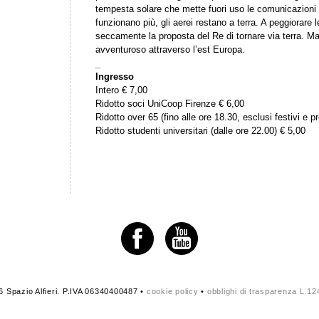
tempesta solare che mette fuori uso le comunicazioni e 
funzionano più, gli aerei restano a terra. A peggiorare 
seccamente la proposta del Re di tornare via terra. Ma
avventuroso attraverso l’est Europa.
_
Ingresso
Intero € 7,00
Ridotto soci UniCoop Firenze € 6,00
Ridotto over 65 (fino alle ore 18.30, esclusi festivi e pr
Ridotto studenti universitari (dalle ore 22.00) € 5,00
 Spazio Alfieri. P.IVA 06340400487 •
cookie policy
•
obblighi di trasparenza L.1