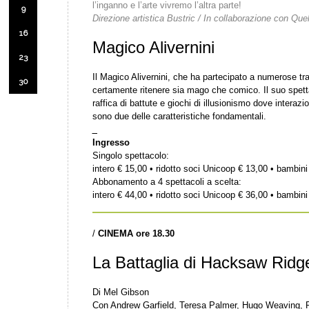
l’inganno e l’arte vivremo l’altra parte!
9
Direzione artistica Bustric / In collaborazione con Quelli
16
Magico Alivernini
23
Il Magico Alivernini, che ha partecipato a numerose tra
30
certamente ritenere sia mago che comico. Il suo spetta
raffica di battute e giochi di illusionismo dove interaz
sono due delle caratteristiche fondamentali.
_
Ingresso
Singolo spettacolo:
intero € 15,00 • ridotto soci Unicoop € 13,00 • bambini
Abbonamento a 4 spettacoli a scelta:
intero € 44,00 • ridotto soci Unicoop € 36,00 • bambini
/
CINEMA ore 18.30
La Battaglia di Hacksaw Ridg
Di Mel Gibson
Con Andrew Garfield, Teresa Palmer, Hugo Weaving, R