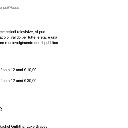
 dell’Alfieri
smissioni televisive, si può
colo, valido per tutte le età, è una
ione e coinvolgimento con il pubblico
 fino a 12 anni € 10,00
 fino a 12 anni € 30,00
e
achel Griffiths, Luke Bracey