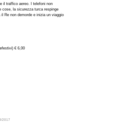
il traffico aereo. I telefoni non
le cose, la sicurezza turca respinge
 il Re non demorde e inizia un viaggio
efestivi) € 6,00
24/2017