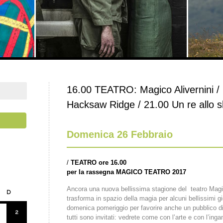
16.00 TEATRO: Magico Alivernini / 
Hacksaw Ridge / 21.00 Un re allo 
Domenica 26 Febbraio
/
TEATRO ore 16.00
per la rassegna MAGICO TEATRO 2017
Ancora una nuova bellissima stagione del teatro Magic
D
trasforma in spazio della magia per alcuni bellissimi g
domenica pomeriggio per favorire anche un pubblico di 
2
tutti sono invitati: vedrete come con l’arte e con l’