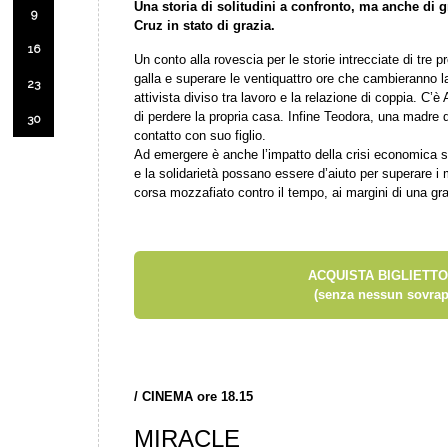
Una storia di solitudini a confronto, ma anche di 
9
Cruz in stato di grazia.
16
Un conto alla rovescia per le storie intrecciate di tre p
galla e superare le ventiquattro ore che cambieranno l
23
attivista diviso tra lavoro e la relazione di coppia. C’
di perdere la propria casa. Infine Teodora, una madre d
30
contatto con suo figlio.
Ad emergere è anche l’impatto della crisi economica su
e la solidarietà possano essere d’aiuto per superare i m
corsa mozzafiato contro il tempo, ai margini di una gra
ACQUISTA BIGLIETTO
(senza nessun sovrap
/
CINEMA ore 18.15
MIRACLE