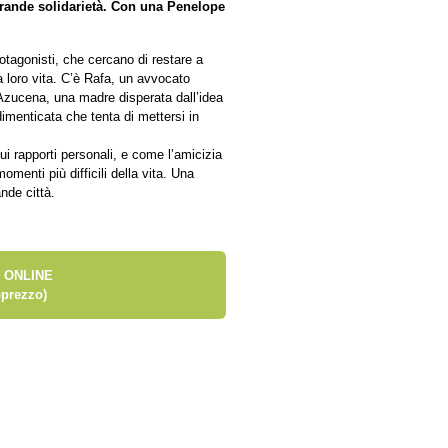
grande solidarietà. Con una Penelope
rotagonisti, che cercano di restare a
a loro vita. C’è Rafa, un avvocato
è Azucena, una madre disperata dall’idea
imenticata che tenta di mettersi in
i rapporti personali, e come l’amicizia
omenti più difficili della vita. Una
nde città.
 ONLINE
prezzo)