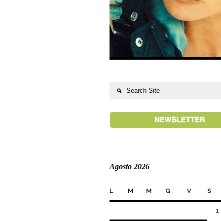
Agosto 2026
L
M
M
G
V
S
1