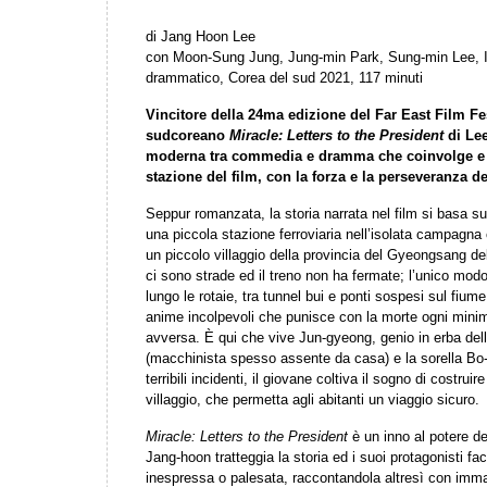
di Jang Hoon Lee
con Moon-Sung Jung, Jung-min Park, Sung-min Lee, 
drammatico, Corea del sud 2021, 117 minuti
Vincitore della 24ma edizione del Far East Film Fes
sudcoreano
Miracle: Letters to the President
di Lee
moderna tra commedia e dramma che coinvolge e t
stazione del film, con la forza e la perseveranza 
Seppur romanzata, la storia narrata nel film si basa su
una piccola stazione ferroviaria nell’isolata campagna 
un piccolo villaggio della provincia del Gyeongsang de
ci sono strade ed il treno non ha fermate; l’unico mod
lungo le rotaie, tra tunnel bui e ponti sospesi sul fium
anime incolpevoli che punisce con la morte ogni mini
avversa. È qui che vive Jun-gyeong, genio in erba del
(macchinista spesso assente da casa) e la sorella Bo
terribili incidenti, il giovane coltiva il sogno di costruir
villaggio, che permetta agli abitanti un viaggio sicuro.
Miracle: Letters to the President
è un inno al potere de
Jang-hoon tratteggia la storia ed i suoi protagonisti fa
inespressa o palesata, raccontandola altresì con imm