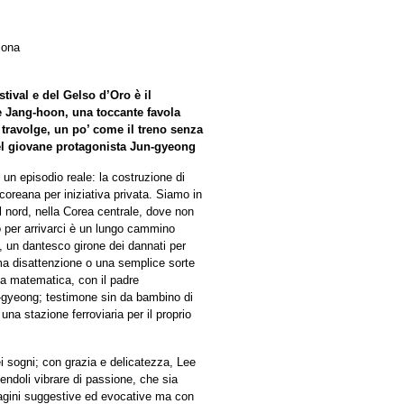
Iona
tival e del Gelso d’Oro è il
 Jang-hoon, una toccante favola
ravolge, un po’ come il treno senza
del giovane protagonista Jun-gyeong
 un episodio reale: la costruzione di
coreana per iniziativa privata. Siamo in
l nord, nella Corea centrale, dove non
o per arrivarci è un lungo cammino
e, un dantesco girone dei dannati per
ma disattenzione o una semplice sorte
la matematica, con il padre
-gyeong; testimone sin da bambino di
e una stazione ferroviaria per il proprio
i sogni; con grazia e delicatezza, Lee
cendoli vibrare di passione, che sia
agini suggestive ed evocative ma con