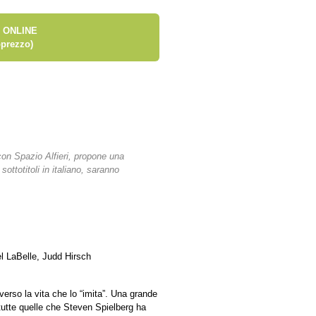
 ONLINE
prezzo)
 con Spazio Alfieri, propone una
i sottotitoli in italiano, saranno
l LaBelle, Judd Hirsch
erso la vita che lo “imita”. Una grande
 tutte quelle che Steven Spielberg ha