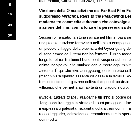
drammatico, Corea del sud 2021, 117 minuti
9
Vincitore della 24ma edizione del Far East Film Fes
16
sudcoreano
Miracle: Letters to the President
di Lee
moderna tra commedia e dramma che coinvolge e t
23
stazione del film, con la forza e la perseveranza 
30
Seppur romanzata, la storia narrata nel film si basa su
una piccola stazione ferroviaria nell’isolata campagna 
un piccolo villaggio della provincia del Gyeongsang de
ci sono strade ed il treno non ha fermate; l’unico mod
lungo le rotaie, tra tunnel bui e ponti sospesi sul fium
anime incolpevoli che punisce con la morte ogni mini
avversa. È qui che vive Jun-gyeong, genio in erba del
(macchinista spesso assente da casa) e la sorella Bo
terribili incidenti, il giovane coltiva il sogno di costruir
villaggio, che permetta agli abitanti un viaggio sicuro.
Miracle: Letters to the President
è un inno al potere de
Jang-hoon tratteggia la storia ed i suoi protagonisti fa
inespressa o palesata, raccontandola altresì con imm
tocco leggiadro, coinvolgendo empaticamente lo spett
commedia