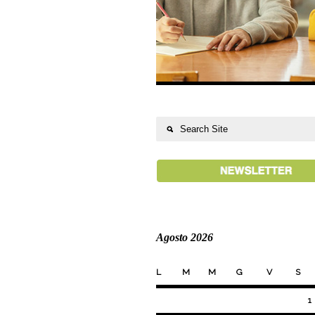
Agosto 2026
L
M
M
G
V
S
1