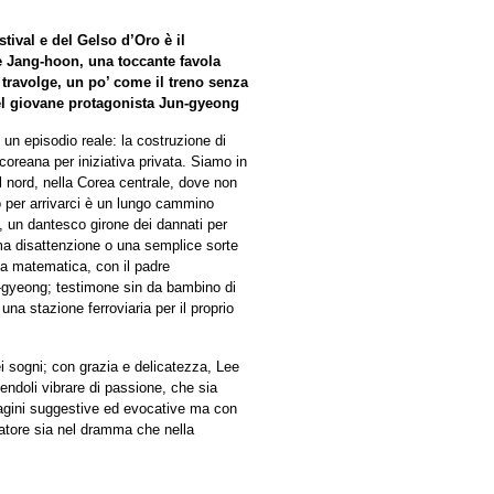
tival e del Gelso d’Oro è il
 Jang-hoon, una toccante favola
ravolge, un po’ come il treno senza
del giovane protagonista Jun-gyeong
 un episodio reale: la costruzione di
coreana per iniziativa privata. Siamo in
l nord, nella Corea centrale, dove non
o per arrivarci è un lungo cammino
e, un dantesco girone dei dannati per
ma disattenzione o una semplice sorte
la matematica, con il padre
-gyeong; testimone sin da bambino di
e una stazione ferroviaria per il proprio
i sogni; con grazia e delicatezza, Lee
cendoli vibrare di passione, che sia
agini suggestive ed evocative ma con
atore sia nel dramma che nella