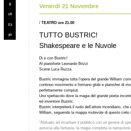
9
Venerdi 21 Novembre
16
/
TEATRO ore 21.00
23
TUTTO BUSTRIC!
30
Shakespeare e le Nuvole
Di e con Bustric!
Al pianoforte Leonardo Brizzi
Scene Luca Ruzza
Bustric immagina tutta l’opera del grande William com
continuo movimento e formano globi e planisferi di mon
perfettamente compiuti.
Uno spettacolo dove la magia del grande poeta incontra
ed inventore Bustric.
Bustric interpreterà il ruolo dell’attore incendiario, che
William, seguendo la mappa mutevole di questo cielo 
“Abituato ad incantare il pubblico con un genere di spett
associa alla fantasia, la magia completa la narrazione,