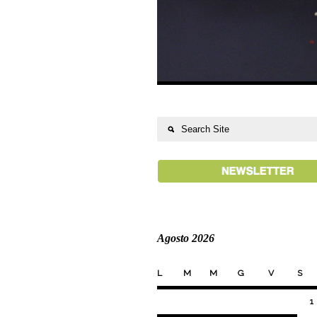
Agosto 2026
L
M
M
G
V
S
1