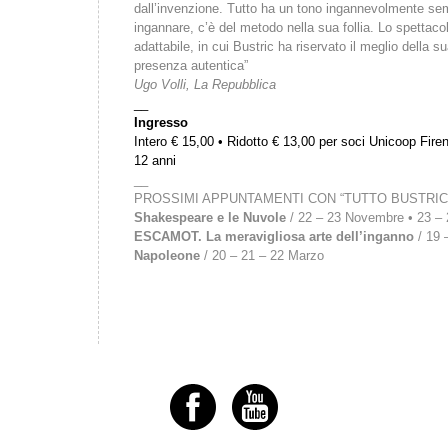
dall’invenzione. Tutto ha un tono ingannevolmente sem
ingannare, c’è del metodo nella sua follia. Lo spettac
adattabile, in cui Bustric ha riservato il meglio della 
presenza autentica”
Ugo Volli, La Repubblica
__
Ingresso
Intero € 15,00 • Ridotto € 13,00 per soci Unicoop Firen
12 anni
__
PROSSIMI APPUNTAMENTI CON “TUTTO BUSTRIC
Shakespeare e le Nuvole
/ 22 – 23 Novembre • 23 – 2
ESCAMOT. La meravigliosa arte dell’inganno
/ 19 
Napoleone
/ 20 – 21 – 22 Marzo