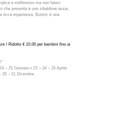
plice e inoffensivo ma non fatevi
olo che presenta è uno zibaldone assai,
sua ricca esperienza, Bustric è una
ze / Ridotto € 10,00 per bambini fino ai
!”
4 – 25 Gennaio • 23 – 24 – 25 Aprile
– 20 – 21 Dicembre