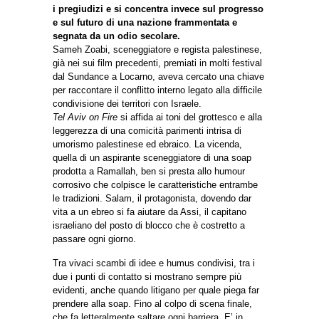
i pregiudizi e si concentra invece sul progresso
e sul futuro di una nazione frammentata e
segnata da un odio secolare.
Sameh Zoabi, sceneggiatore e regista palestinese,
già nei sui film precedenti, premiati in molti festival
dal Sundance a Locarno, aveva cercato una chiave
per raccontare il conflitto interno legato alla difficile
condivisione dei territori con Israele.
Tel Aviv on Fire
si affida ai toni del grottesco e alla
leggerezza di una comicità parimenti intrisa di
umorismo palestinese ed ebraico. La vicenda,
quella di un aspirante sceneggiatore di una soap
prodotta a Ramallah, ben si presta allo humour
corrosivo che colpisce le caratteristiche entrambe
le tradizioni. Salam, il protagonista, dovendo dar
vita a un ebreo si fa aiutare da Assi, il capitano
israeliano del posto di blocco che è costretto a
passare ogni giorno.
Tra vivaci scambi di idee e humus condivisi, tra i
due i punti di contatto si mostrano sempre più
evidenti, anche quando litigano per quale piega far
prendere alla soap. Fino al colpo di scena finale,
che fa letteralmente saltare ogni barriera. E’ in