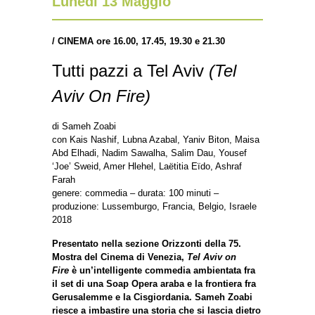
Lunedì 13 Maggio
/ CINEMA ore 16.00, 17.45, 19.30 e 21.30
Tutti pazzi a Tel Aviv
(Tel
Aviv On Fire)
di Sameh Zoabi
con Kais Nashif, Lubna Azabal, Yaniv Biton, Maisa
Abd Elhadi, Nadim Sawalha, Salim Dau, Yousef
‘Joe’ Sweid, Amer Hlehel, Laëtitia Eïdo, Ashraf
Farah
genere: commedia – durata: 100 minuti –
produzione: Lussemburgo, Francia, Belgio, Israele
2018
Presentato nella sezione Orizzonti della 75.
Mostra del Cinema di Venezia,
Tel Aviv on
Fire
è un’intelligente commedia ambientata fra
il set di una Soap Opera araba e la frontiera fra
Gerusalemme e la Cisgiordania. Sameh Zoabi
riesce a imbastire una storia che si lascia dietro