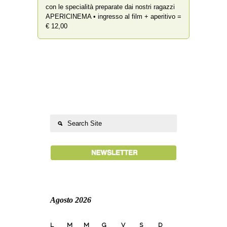
con le specialità preparate dai nostri ragazzi
APERICINEMA • ingresso al film + aperitivo =
€ 12,00
Agosto 2026
L
M
M
G
V
S
D