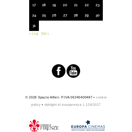
17
18
19
20
21
22
23
24
25
26
27
28
29
30
31
« Lug
Set »
© 2026 Spazio Alfieri. P.IVA 06340400487 •
cookie
policy
•
obblighi di trasparenza L.124/2017