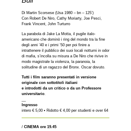
Bull
Di Martin Scorsese (Usa 1980 – bn – 125’)
Con Robert De Niro, Cathy Moriarty, Joe Pesci,
Frank Vincent, John Turturro
La parabola di Jake La Motta, il pugile italo-
americano che dominò i ring del mondo tra la fine
degli anni ’40 e i primi ’50 per poi finire a
intrattenere il pubblico dei suoi locali notturni in odor
di mafia, s’incolla su misura a De Niro che rivive in
modo magistrale la violenza, la paranoia, la
solitudine di un ragazzo del Bronx. Oscar dovuto.
Tutti i film saranno presentati in versione
originale con sottotitoli italiani
e introdotti da un critico o da un Professore
universitario
.
__
Ingresso
intero € 5,00 • Ridotto € 4,00 per studenti e over 64
/
CINEMA ore 19.45