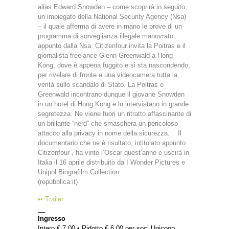
alias Edward Snowden – come scoprirà in seguito,
un impiegato della National Security Agency (Nsa)
– il quale afferma di avere in mano le prove di un
programma di sorveglianza illegale manovrato
appunto dalla Nsa. Citizenfour invita la Poitras e il
giornalista freelance Glenn Greenwald a Hong
Kong, dove è appena fuggito e si sta nascondendo,
per rivelare di fronte a una videocamera tutta la
verità sullo scandalo di Stato. La Poitras e
Greenwald incontrano dunque il giovane Snowden
in un hotel di Hong Kong e lo intervistano in grande
segretezza. Ne viene fuori un ritratto affascinante di
un brillante “nerd” che smaschera un pericoloso
attacco alla privacy in nome della sicurezza. Il
documentario che ne è risultato, intitolato appunto
Citizenfour , ha vinto l’Oscar quest’anno e uscirà in
Italia il 16 aprile distribuito da I Wonder Pictures e
Unipol Biografilm Collection.
(repubblica.it)
•• Trailer
__
Ingresso
Intero € 7,00 • Ridotto € 6,00 per soci Unicoop