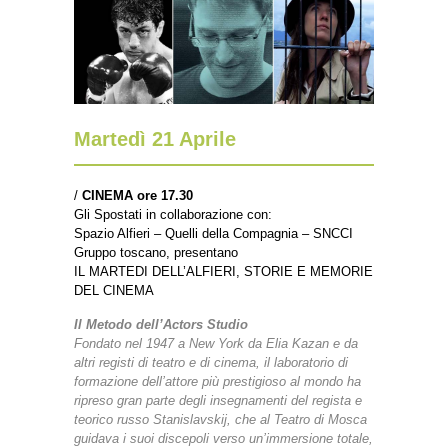
Martedì 21 Aprile
/
CINEMA ore 17.30
Gli Spostati in collaborazione con:
Spazio Alfieri – Quelli della Compagnia – SNCCI
Gruppo toscano, presentano
IL MARTEDI DELL’ALFIERI
, STORIE E MEMORIE
DEL CINEMA
Il Metodo dell’Actors Studio
Fondato nel 1947 a New York da Elia Kazan e da
altri registi di teatro e di cinema, il laboratorio di
formazione dell’attore più prestigioso al mondo ha
ripreso gran parte degli insegnamenti del regista e
teorico russo Stanislavskij, che al Teatro di Mosca
guidava i suoi discepoli verso un’immersione totale,