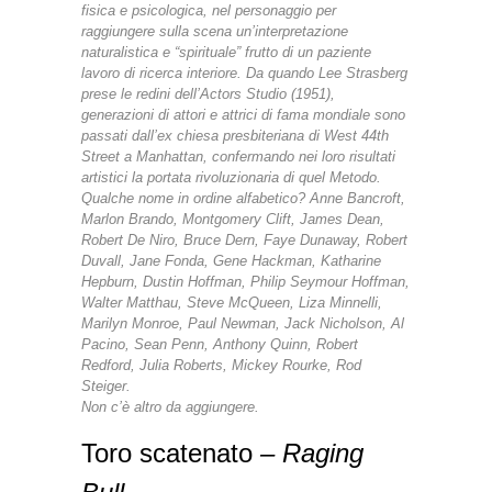
fisica e psicologica, nel personaggio per
raggiungere sulla scena un’interpretazione
naturalistica e “spirituale” frutto di un paziente
lavoro di ricerca interiore.
Da quando Lee Strasberg
prese le redini dell’Actors Studio (1951),
generazioni di attori e attrici di fama mondiale sono
passati dall’ex chiesa presbiteriana di West 44th
Street a Manhattan, confermando nei loro risultati
artistici la portata rivoluzionaria di quel Metodo.
Qualche nome in ordine alfabetico? Anne Bancroft,
Marlon Brando, Montgomery Clift, James Dean,
Robert De Niro, Bruce Dern, Faye Dunaway, Robert
Duvall, Jane Fonda, Gene Hackman, Katharine
Hepburn, Dustin Hoffman, Philip Seymour Hoffman,
Walter Matthau, Steve McQueen, Liza Minnelli,
Marilyn Monroe, Paul Newman, Jack Nicholson, Al
Pacino, Sean Penn, Anthony Quinn, Robert
Redford, Julia Roberts, Mickey Rourke, Rod
Steiger.
Non c’è altro da aggiungere.
Toro scatenato
– Raging