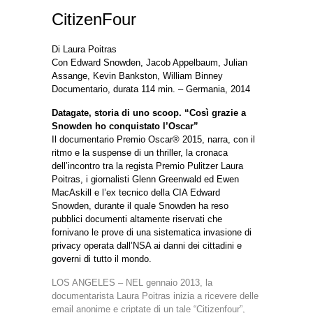
CitizenFour
Di Laura Poitras
Con Edward Snowden, Jacob Appelbaum, Julian
Assange, Kevin Bankston, William Binney
Documentario, durata 114 min. – Germania, 2014
Datagate, storia di uno scoop. “Così grazie a
Snowden ho conquistato l’Oscar”
Il documentario Premio Oscar® 2015, narra, con il
ritmo e la suspense di un thriller, la cronaca
dell’incontro tra la regista Premio Pulitzer Laura
Poitras, i giornalisti Glenn Greenwald ed Ewen
MacAskill e l’ex tecnico della CIA Edward
Snowden, durante il quale Snowden ha reso
pubblici documenti altamente riservati che
fornivano le prove di una sistematica invasione di
privacy operata dall’NSA ai danni dei cittadini e
governi di tutto il mondo.
LOS ANGELES – NEL gennaio 2013, la
documentarista Laura Poitras inizia a ricevere delle
email anonime e criptate di un tale “Citizenfour”,