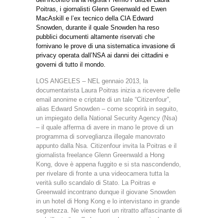
Poitras, i giornalisti Glenn Greenwald ed Ewen
MacAskill e l’ex tecnico della CIA Edward
Snowden, durante il quale Snowden ha reso
pubblici documenti altamente riservati che
fornivano le prove di una sistematica invasione di
privacy operata dall’NSA ai danni dei cittadini e
governi di tutto il mondo.
LOS ANGELES – NEL gennaio 2013, la
documentarista Laura Poitras inizia a ricevere delle
email anonime e criptate di un tale “Citizenfour”,
alias Edward Snowden – come scoprirà in seguito,
un impiegato della National Security Agency (Nsa)
– il quale afferma di avere in mano le prove di un
programma di sorveglianza illegale manovrato
appunto dalla Nsa. Citizenfour invita la Poitras e il
giornalista freelance Glenn Greenwald a Hong
Kong, dove è appena fuggito e si sta nascondendo,
per rivelare di fronte a una videocamera tutta la
verità sullo scandalo di Stato. La Poitras e
Greenwald incontrano dunque il giovane Snowden
in un hotel di Hong Kong e lo intervistano in grande
segretezza. Ne viene fuori un ritratto affascinante di