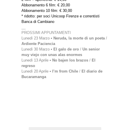
Abbonamento 6 film: € 20,00
Abbonamento 10 film: € 30,00
* ridotto: per soci Unicoop Firenze e correntisti
Banca di Cambiano
__
PROSSIMI APPUNTAMENTI
Lunedì 23 Marzo •
Neruda, la morte di un poeta
/
Ardiente Paciencia
Lunedì 30 Marzo •
El galo de oro
/
Un senior
muy viejo con unas alas enormes
Lunedì 13 Aprile •
No bajen los brazos
/
El
regreso
Lunedì 20 Aprile •
I’m from Chile
/
El diario de
Bucaramanga