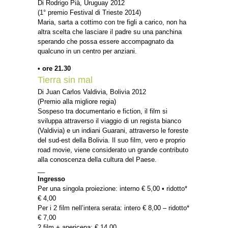
Di Rodrigo Pià, Uruguay 2012
(1° premio Festival di Trieste 2014)
Maria, sarta a cottimo con tre figli a carico, non ha
altra scelta che lasciare il padre su una panchina
sperando che possa essere accompagnato da
qualcuno in un centro per anziani.
• ore 21.30
Tierra sin mal
Di Juan Carlos Valdivia, Bolivia 2012
(Premio alla migliore regia)
Sospeso tra documentario e fiction, il film si
sviluppa attraverso il viaggio di un regista bianco
(Valdivia) e un indiani Guarani, attraverso le foreste
del sud-est della Bolivia. Il suo film, vero e proprio
road movie, viene considerato un grande contributo
alla conoscenza della cultura del Paese.
__
Ingresso
Per una singola proiezione: interno € 5,00 • ridotto*
€ 4,00
Per i 2 film nell’intera serata: intero € 8,00 – ridotto*
€ 7,00
2 film + apericena: € 14,00