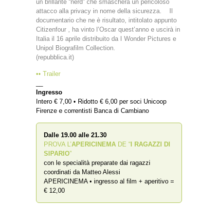
un brillante “nerd” che smaschera un pericoloso
attacco alla privacy in nome della sicurezza. Il
documentario che ne è risultato, intitolato appunto
Citizenfour , ha vinto l’Oscar quest’anno e uscirà in
Italia il 16 aprile distribuito da I Wonder Pictures e
Unipol Biografilm Collection.
(repubblica.it)
•• Trailer
__
Ingresso
Intero € 7,00 • Ridotto € 6,00 per soci Unicoop
Firenze e correntisti Banca di Cambiano
Dalle 19.00 alle 21.30
PROVA L’
APERICINEMA
DE “
I RAGAZZI DI
SIPARIO
”
con le specialità preparate dai ragazzi
coordinati da Matteo Alessi
APERICINEMA • ingresso al film + aperitivo =
€ 12,00