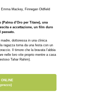
m, Emma Mackey, Finnegan Oldfield
au (Palma d’Oro per Titane), una
escita e accettazione, un film duro
l passato.
 madre, dottoressa in una clinica
 la ragazza torna da una festa con un
raccio. Il timore che la bravata l’abbia
are nelle loro vite proprio mentre a casa
aestoso Tahar Rahim).
 ONLINE
prezzo)