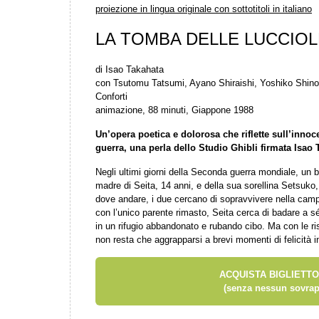
proiezione in lingua originale con sottotitoli in italiano
LA TOMBA DELLE LUCCIOL
di Isao Takahata
con Tsutomu Tatsumi, Ayano Shiraishi, Yoshiko Shin
Conforti
animazione, 88 minuti, Giappone 1988
Un’opera poetica e dolorosa che riflette sull’innoc
guerra, una perla dello Studio Ghibli firmata Isao 
Negli ultimi giorni della Seconda guerra mondiale, u
madre di Seita, 14 anni, e della sua sorellina Setsuko,
dove andare, i due cercano di sopravvivere nella cam
con l’unico parente rimasto, Seita cerca di badare a s
in un rifugio abbandonato e rubando cibo. Ma con le ris
non resta che aggrapparsi a brevi momenti di felicità 
ACQUISTA BIGLIETTO
(senza nessun sovrap