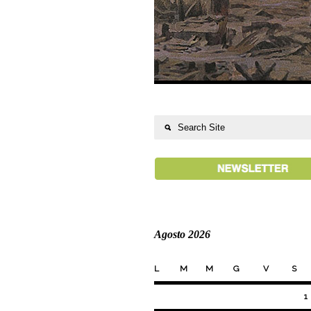
Agosto 2026
L
M
M
G
V
S
1