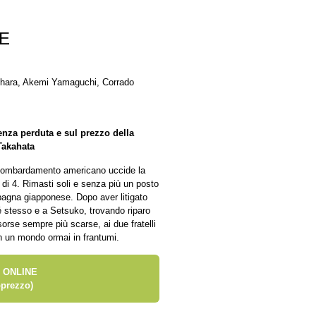
E
ohara, Akemi Yamaguchi, Corrado
enza perduta e sul prezzo della
Takahata
n bombardamento americano uccide la
 di 4. Rimasti soli e senza più un posto
pagna giapponese. Dopo aver litigato
é stesso e a Setsuko, trovando riparo
orse sempre più scarse, ai due fratelli
in un mondo ormai in frantumi.
 ONLINE
prezzo)