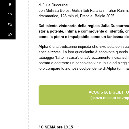
9
di Julia Ducournau
con Mélissa Boros, Golshifteh Farahani, Tahar Rahi
16
drammatico, 128 minuti, Francia, Belgio 2025
23
Dal talento visionario della regista Julia Ducourn
storia potente, intima e commovente di identità, cr
30
come la pietra e impalpabile come un fantasma de
Alpha è una tredicenne inquieta che vive sola con sua
specializzata. La loro quotidianità è sconvolta quando
tatuaggio “fatto in casa”, una A rozzamente incisa sul b
portata a contrarre un pericoloso virus inizia ad aleggi
loro compare lo zio tossicodipendente di Alpha (un m
ACQUISTA BIGLIETTO
(senza nessun sovrap
/
CINEMA ore 19.15