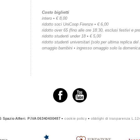
Costo biglietti
intero • € 8,00
ridotto soci UniCoop Firenze • € 6,00
ridotto over 65 (fino alle ore 18.30, esclusi festivi e pre
ridotto studenti under 18 • € 5,00
ridotto studenti universitari (solo per ultima replica del
omaggio bambini • ingresso omaggio solo la domenic
 Spazio Alfieri. P.IVA 06340400487 •
cookie policy
•
obblighi di trasparenza L.1