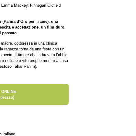
m, Emma Mackey, Finnegan Oldfield
au (Palma d’Oro per Titane), una
escita e accettazione, un film duro
l passato.
 madre, dottoressa in una clinica
 la ragazza torna da una festa con un
raccio. Il timore che la bravata l’abbia
are nelle loro vite proprio mentre a casa
aestoso Tahar Rahim).
 ONLINE
prezzo)
n italiano