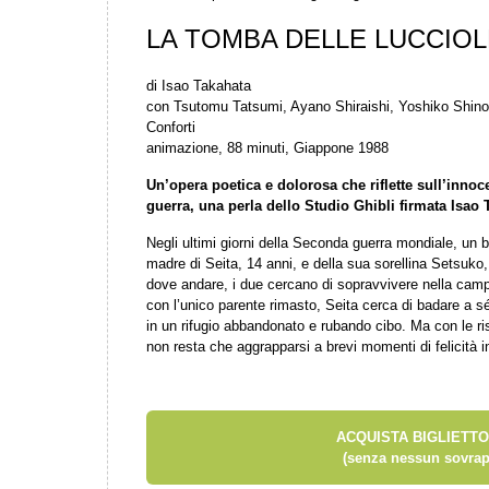
LA TOMBA DELLE LUCCIOL
di Isao Takahata
con Tsutomu Tatsumi, Ayano Shiraishi, Yoshiko Shin
Conforti
animazione, 88 minuti, Giappone 1988
Un’opera poetica e dolorosa che riflette sull’innoc
guerra, una perla dello Studio Ghibli firmata Isao 
Negli ultimi giorni della Seconda guerra mondiale, u
madre di Seita, 14 anni, e della sua sorellina Setsuko,
dove andare, i due cercano di sopravvivere nella cam
con l’unico parente rimasto, Seita cerca di badare a s
in un rifugio abbandonato e rubando cibo. Ma con le ris
non resta che aggrapparsi a brevi momenti di felicità 
ACQUISTA BIGLIETTO
(senza nessun sovrap