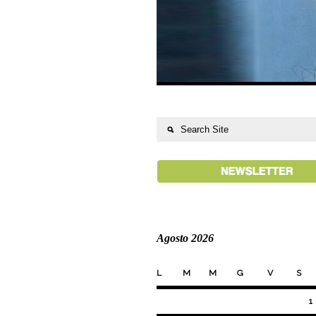
Agosto 2026
L
M
M
G
V
S
1