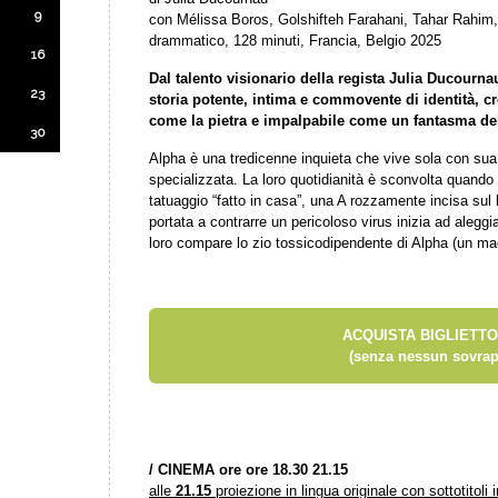
9
con Mélissa Boros, Golshifteh Farahani, Tahar Rahi
drammatico, 128 minuti, Francia, Belgio 2025
16
Dal talento visionario della regista Julia Ducourn
23
storia potente, intima e commovente di identità, cr
come la pietra e impalpabile come un fantasma de
30
Alpha è una tredicenne inquieta che vive sola con sua
specializzata. La loro quotidianità è sconvolta quando
tatuaggio “fatto in casa”, una A rozzamente incisa sul b
portata a contrarre un pericoloso virus inizia ad aleggi
loro compare lo zio tossicodipendente di Alpha (un m
ACQUISTA BIGLIETTO
(senza nessun sovrap
/
CINEMA ore ore 18.30 21.15
alle
21.15
proiezione in lingua originale con sottotitoli i