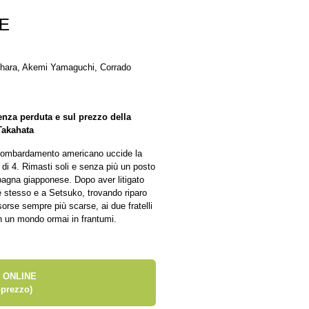
E
ohara, Akemi Yamaguchi, Corrado
enza perduta e sul prezzo della
Takahata
n bombardamento americano uccide la
 di 4. Rimasti soli e senza più un posto
pagna giapponese. Dopo aver litigato
é stesso e a Setsuko, trovando riparo
orse sempre più scarse, ai due fratelli
in un mondo ormai in frantumi.
 ONLINE
prezzo)