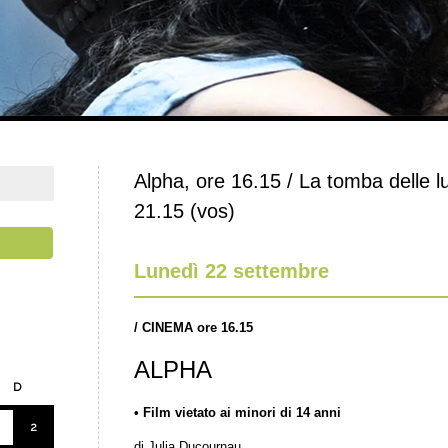
Alpha, ore 16.15 / La tomba delle lu
21.15 (vos)
Lunedì 22 settembre
/
CINEMA ore 16.15
ALPHA
D
• Film vietato ai minori di 14 anni
2
di Julia Ducournau