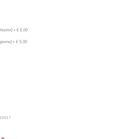
festivi) • € 6,00
 giorno) • € 5,00
a
24/2017