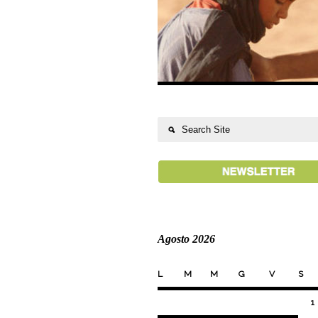
Agosto 2026
L
M
M
G
V
S
1