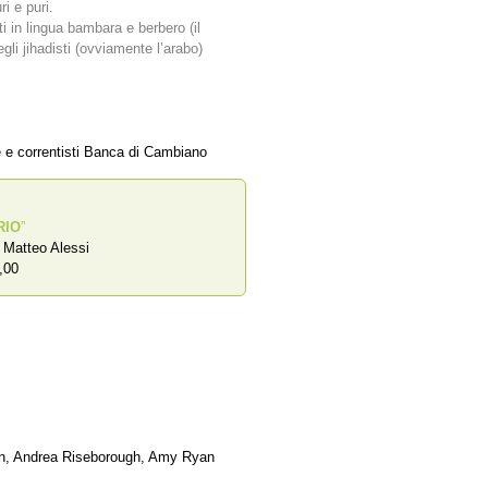
i e puri.
rti in lingua bambara e berbero (il
gli jihadisti (ovviamente l’arabo)
e e correntisti Banca di Cambiano
RIO
”
a Matteo Alessi
,00
on, Andrea Riseborough, Amy Ryan