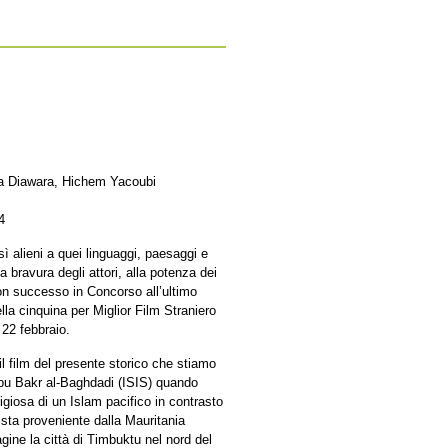
ta Diawara, Hichem Yacoubi
4
ì alieni a quei linguaggi, paesaggi e
a bravura degli attori, alla potenza dei
on successo in Concorso all’ultimo
lla cinquina per Miglior Film Straniero
 22 febbraio.
l film del presente storico che stiamo
 Abu Bakr al-Baghdadi (ISIS) quando
ligiosa di un Islam pacifico in contrasto
ista proveniente dalla Mauritania
ne la città di Timbuktu nel nord del