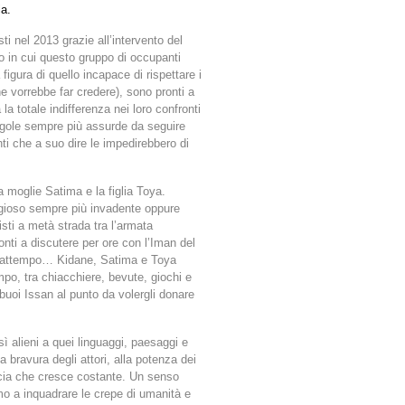
ia.
ti nel 2013 grazie all’intervento del
o in cui questo gruppo di occupanti
 figura di quello incapace di rispettare i
e vorrebbe far credere), sono pronti a
 la totale indifferenza nei loro confronti
egole sempre più assurde da seguire
nti che a suo dire le impedirebbero di
a moglie Satima e la figlia Toya.
igioso sempre più invadente oppure
sti a metà strada tra l’armata
onti a discutere per ore con l’Iman del
l frattempo… Kidane, Satima e Toya
mpo, tra chiacchiere, bevute, giochi e
 buoi Issan al punto da volergli donare
ì alieni a quei linguaggi, paesaggi e
a bravura degli attori, alla potenza dei
scia che cresce costante. Un senso
mo a inquadrare le crepe di umanità e