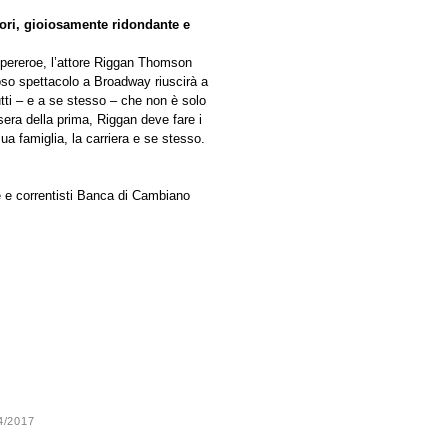
tori, gioiosamente ridondante e
upereroe, l’attore Riggan Thomson
oso spettacolo a Broadway riuscirà a
utti – e a se stesso – che non è solo
sera della prima, Riggan deve fare i
sua famiglia, la carriera e se stesso.
e e correntisti Banca di Cambiano
24/2017