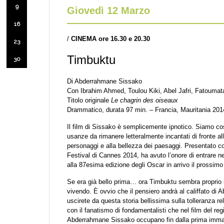
9
Giovedì 12 Marzo
16
/
CINEMA ore 16.30 e 20.30
23
Timbuktu
30
Di Abderrahmane Sissako
Con Ibrahim Ahmed, Toulou Kiki, Abel Jafri, Fatouma
Titolo originale
Le chagrin des oiseaux
Drammatico, durata 97 min. – Francia, Mauritania 201
Il film di Sissako è semplicemente ipnotico. Siamo cos
usanze da rimanere letteralmente incantati di fronte all
personaggi e alla bellezza dei paesaggi. Presentato c
Festival di Cannes 2014, ha avuto l’onore di entrare ne
alla 87esima edizione degli Oscar in arrivo il prossimo
Se era già bello prima… ora Timbuktu sembra proprio i
vivendo. È ovvio che il pensiero andrà al califfato di
uscirete da questa storia bellissima sulla tolleranza re
con il fanatismo di fondamentalisti che nel film del reg
Abderrahmane Sissako occupano fin dalla prima immagi