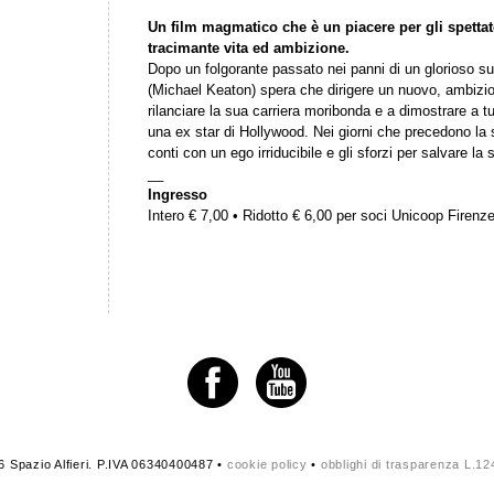
Un film magmatico che è un piacere per gli spetta
tracimante vita ed ambizione.
Dopo un folgorante passato nei panni di un glorioso s
(Michael Keaton) spera che dirigere un nuovo, ambizi
rilanciare la sua carriera moribonda e a dimostrare a t
una ex star di Hollywood. Nei giorni che precedono la 
conti con un ego irriducibile e gli sforzi per salvare la 
__
Ingresso
Intero € 7,00 • Ridotto € 6,00 per soci Unicoop Firenz
 Spazio Alfieri. P.IVA 06340400487 •
cookie policy
•
obblighi di trasparenza L.1