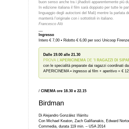
buon senso anche tra i jihadisti apparentemente più dur
In edizione italiana il film sarà doppiato per tutte le pa
linguaggio degli autoctoni del Mali) mentre la parlata de
manterrà l’originale con i sottotitoli in italiano.
Francesco Alò
__
Ingresso
Intero € 7,00 • Ridotto € 6,00 per soci Unicoop Firenz
Dalle 19.00 alle 21.30
PROVA L’
APERICINEMA
DE “
I RAGAZZI DI SIPA
con le specialità preparate dai ragazzi coordinati d
APERICINEMA • ingresso al film + aperitivo = € 12
/
CINEMA ore 18.30 e 22.15
Birdman
Di Alejandro González Iñárritu
Con Michael Keaton, Zach Galifianakis, Edward Nort
Commedia, durata 119 min. – USA 2014