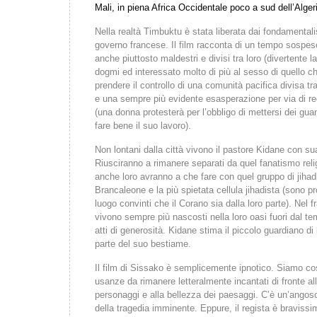
Mali, in piena Africa Occidentale poco a sud dell’Alger
Nella realtà Timbuktu è stata liberata dai fondamentalis
governo francese. Il film racconta di un tempo sospes
anche piuttosto maldestri e divisi tra loro (divertente la
dogmi ed interessato molto di più al sesso di quello ch
prendere il controllo di una comunità pacifica divisa tra
e una sempre più evidente esasperazione per via di r
(una donna protesterà per l’obbligo di mettersi dei gua
fare bene il suo lavoro).
Non lontani dalla città vivono il pastore Kidane con su
Riusciranno a rimanere separati da quel fanatismo rel
anche loro avranno a che fare con quel gruppo di jihadi
Brancaleone e la più spietata cellula jihadista (sono pr
luogo convinti che il Corano sia dalla loro parte). Ne
vivono sempre più nascosti nella loro oasi fuori dal te
atti di generosità. Kidane stima il piccolo guardiano di
parte del suo bestiame.
Il film di Sissako è semplicemente ipnotico. Siamo cos
usanze da rimanere letteralmente incantati di fronte all
personaggi e alla bellezza dei paesaggi. C’è un’ango
della tragedia imminente. Eppure, il regista è bravissi