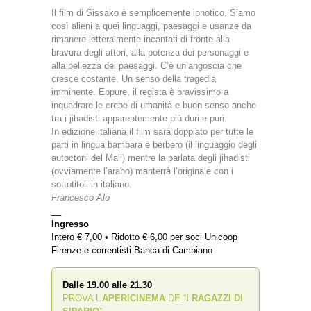
Il film di Sissako è semplicemente ipnotico. Siamo
così alieni a quei linguaggi, paesaggi e usanze da
rimanere letteralmente incantati di fronte alla
bravura degli attori, alla potenza dei personaggi e
alla bellezza dei paesaggi. C’è un’angoscia che
cresce costante. Un senso della tragedia
imminente. Eppure, il regista è bravissimo a
inquadrare le crepe di umanità e buon senso anche
tra i jihadisti apparentemente più duri e puri.
In edizione italiana il film sarà doppiato per tutte le
parti in lingua bambara e berbero (il linguaggio degli
autoctoni del Mali) mentre la parlata degli jihadisti
(ovviamente l’arabo) manterrà l’originale con i
sottotitoli in italiano.
Francesco Alò
__
Ingresso
Intero € 7,00 • Ridotto € 6,00 per soci Unicoop
Firenze e correntisti Banca di Cambiano
Dalle 19.00 alle 21.30
PROVA L’
APERICINEMA
DE “
I RAGAZZI DI