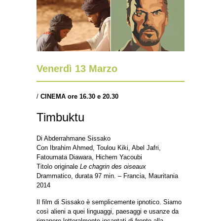
Venerdì 13 Marzo
/
CINEMA ore 16.30 e 20.30
Timbuktu
Di Abderrahmane Sissako
Con Ibrahim Ahmed, Toulou Kiki, Abel Jafri,
Fatoumata Diawara, Hichem Yacoubi
Titolo originale
Le chagrin des oiseaux
Drammatico, durata 97 min. – Francia, Mauritania
2014
Il film di Sissako è semplicemente ipnotico. Siamo
così alieni a quei linguaggi, paesaggi e usanze da
rimanere letteralmente incantati di fronte alla