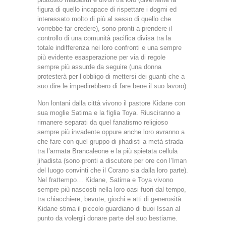
figura di quello incapace di rispettare i dogmi ed
interessato molto di più al sesso di quello che
vorrebbe far credere), sono pronti a prendere il
controllo di una comunità pacifica divisa tra la
totale indifferenza nei loro confronti e una sempre
più evidente esasperazione per via di regole
sempre più assurde da seguire (una donna
protesterà per l’obbligo di mettersi dei guanti che a
suo dire le impedirebbero di fare bene il suo lavoro).
Non lontani dalla città vivono il pastore Kidane con
sua moglie Satima e la figlia Toya. Riusciranno a
rimanere separati da quel fanatismo religioso
sempre più invadente oppure anche loro avranno a
che fare con quel gruppo di jihadisti a metà strada
tra l’armata Brancaleone e la più spietata cellula
jihadista (sono pronti a discutere per ore con l’Iman
del luogo convinti che il Corano sia dalla loro parte).
Nel frattempo… Kidane, Satima e Toya vivono
sempre più nascosti nella loro oasi fuori dal tempo,
tra chiacchiere, bevute, giochi e atti di generosità.
Kidane stima il piccolo guardiano di buoi Issan al
punto da volergli donare parte del suo bestiame.