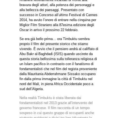
bravura degli attori, alla potenza dei personaggi e
alla bellezza dei paesaggi. Presentato con
successo in Concorso all’ultimo Festival di Cannes
2014, ha avuto l’onore di entrare nella cinquina per
Miglior Film Straniero alla 87esima edizione degli
Oscar in arrivo il prossimo 22 febbraio.
Se era già bello prima… ora Timbuktu sembra
proprio il film del presente storico che stiamo
vivendo. È ovvio che il pensiero andrà al califfato di
Abu Bakr al-Baghdadi (ISIS) quando uscirete da
questa storia bellissima sulla tolleranza religiosa di
un Islam pacifico in contrasto con il fanatismo di
fondamentalisti che nel film del regista proveniente
dalla Mauritania Abderrahmane Sissako occupano
fin dalla prima immagine la città di Timbuktu nel
nord del Mali, in piena Africa Occidentale poco a
sud dell’Algeria.
Nella realtà Timbuktu è stata liberata dai
fondamentalisti nel 2013 grazie all’intervento del
governo francese. Il film racconta di un tempo
sospeso in cui questo gruppo di occupanti anche
piuttosto maldestri e divisi tra loro (divertente la