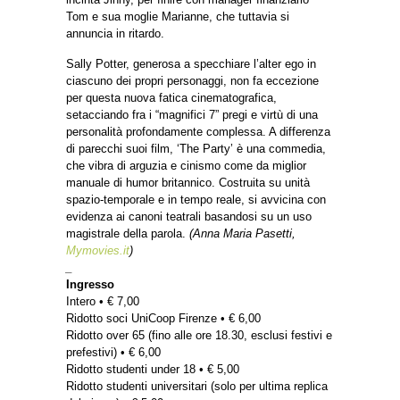
Tom e sua moglie Marianne, che tuttavia si
annuncia in ritardo.
Sally Potter, generosa a specchiare l’alter ego in
ciascuno dei propri personaggi, non fa eccezione
per questa nuova fatica cinematografica,
setacciando fra i “magnifici 7” pregi e virtù di una
personalità profondamente complessa. A differenza
di parecchi suoi film, ‘The Party’ è una commedia,
che vibra di arguzia e cinismo come da miglior
manuale di humor britannico. Costruita su unità
spazio-temporale e in tempo reale, si avvicina con
evidenza ai canoni teatrali basandosi su un uso
magistrale della parola.
(Anna Maria Pasetti,
Mymovies.it
)
_
Ingresso
Intero • € 7,00
Ridotto soci UniCoop Firenze • € 6,00
Ridotto over 65 (fino alle ore 18.30, esclusi festivi e
prefestivi) • € 6,00
Ridotto studenti under 18 • € 5,00
Ridotto studenti universitari (solo per ultima replica