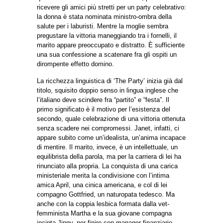
ricevere gli amici più stretti per un party celebrativo:
la donna è stata nominata ministro-ombra della
salute per i laburisti. Mentre la moglie sembra
pregustare la vittoria maneggiando tra i fornelli, il
marito appare preoccupato e distratto. È sufficiente
una sua confessione a scatenare fra gli ospiti un
dirompente effetto domino.
La ricchezza linguistica di ‘The Party’ inizia già dal
titolo, squisito doppio senso in lingua inglese che
l’italiano deve scindere fra “partito” e “festa”. Il
primo significato è il motivo per l’esistenza del
secondo, quale celebrazione di una vittoria ottenuta
senza scadere nei compromessi. Janet, infatti, ci
appare subito come un’idealista, un’anima incapace
di mentire. Il marito, invece, è un intellettuale, un
equilibrista della parola, ma per la carriera di lei ha
rinunciato alla propria. La conquista di una carica
ministeriale merita la condivisione con l’intima
amica April, una cinica americana, e col di lei
compagno Gottfried, un naturopata tedesco. Ma
anche con la coppia lesbica formata dalla vet-
femminista Martha e la sua giovane compagna
incinta Jinny, per finire con manager finanziario