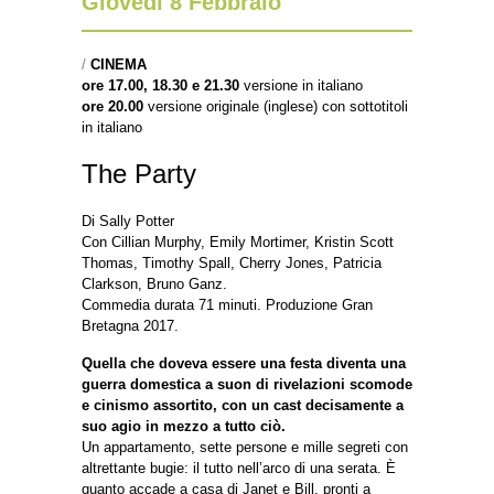
Giovedì 8 Febbraio
/
CINEMA
ore 17.00, 18.30 e 21.30
versione in italiano
ore 20.00
versione originale (ing
lese) con sottotitoli
in italiano
The Party
Di Sally Potter
Con Cillian Murphy, Emily Mortimer, Kristin Scott
Thomas, Timothy Spall, Cherry Jones, Patricia
Clarkson, Bruno Ganz.
Commedia durata 71 minuti. Produzione Gran
Bretagna 2017.
Quella che doveva essere una festa diventa una
guerra domestica a suon di rivelazioni scomode
e cinismo assortito, con un cast decisamente a
suo agio in mezzo a tutto ciò.
Un appartamento, sette persone e mille segreti con
altrettante bugie: il tutto nell’arco di una serata. È
quanto accade a casa di Janet e Bill, pronti a