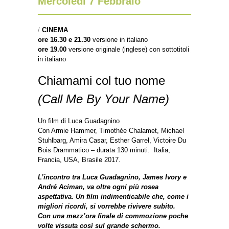
Mercoledì 7 Febbraio
/
CINEMA
ore 16.30 e 21.30
versione in italiano
ore 19.00
versione originale (ing
lese) con sottotitoli
in italiano
Chiamami col tuo nome
(Call Me By Your Name)
Un film di Luca Guadagnino
Con Armie Hammer, Timothée Chalamet, Michael
Stuhlbarg, Amira Casar, Esther Garrel, Victoire Du
Bois Drammatico – durata 130 minuti. Italia,
Francia, USA, Brasile 2017.
L’incontro tra Luca Guadagnino, James Ivory e
André Aciman, va oltre ogni più rosea
aspettativa.
Un film indimenticabile che, come i
migliori ricordi, si vorrebbe rivivere subito.
Con una mezz’ora finale di commozione poche
volte vissuta così sul grande schermo.