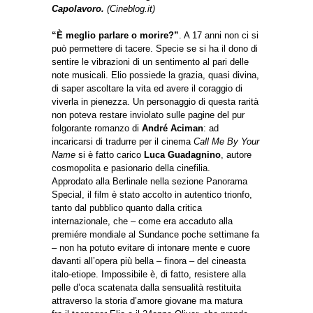
Capolavoro.
(Cineblog.it)
“È meglio parlare o morire?”
. A 17 anni non ci si
può permettere di tacere. Specie se si ha il dono di
sentire le vibrazioni di un sentimento al pari delle
note musicali. Elio possiede la grazia, quasi divina,
di saper ascoltare la vita ed avere il coraggio di
viverla in pienezza. Un personaggio di questa rarità
non poteva restare inviolato sulle pagine del pur
folgorante romanzo di
André Aciman
: ad
incaricarsi di tradurre per il cinema
Call Me By Your
Name
si è fatto carico
Luca Guadagnino
, autore
cosmopolita e pasionario della cinefilia.
Approdato alla Berlinale nella sezione Panorama
Special, il film è stato accolto in autentico trionfo,
tanto dal pubblico quanto dalla critica
internazionale, che – come era accaduto alla
premiére mondiale al Sundance poche settimane fa
– non ha potuto evitare di intonare mente e cuore
davanti all’opera più bella – finora – del cineasta
italo-etiope. Impossibile è, di fatto, resistere alla
pelle d’oca scatenata dalla sensualità restituita
attraverso la storia d’amore giovane ma matura