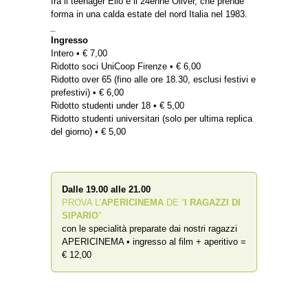
fra il teenager Elio e il 24enne Oliver, che prende
forma in una calda estate del nord Italia nel 1983.
_
Ingresso
Intero • € 7,00
Ridotto soci UniCoop Firenze • € 6,00
Ridotto over 65 (fino alle ore 18.30, esclusi festivi e
prefestivi) • € 6,00
Ridotto studenti under 18 • € 5,00
Ridotto studenti universitari (solo per ultima replica
del giorno) • € 5,00
Dalle 19.00 alle 21.00
PROVA L’
APERICINEMA
DE “
I RAGAZZI DI
SIPARIO
”
con le specialità preparate dai nostri ragazzi
APERICINEMA • ingresso al film + aperitivo =
€ 12,00