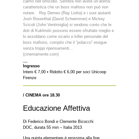
calmo nell’omicidio. Sembra non avere un’anima:
caratteristica che un boss mafioso non può non
notare. Roy Demeo (Ray Liotta) e i suoi aiutanti
Josh Rosenthal (David Schwimmer) e Mickey
Scicoli (John Ventimiglia) si rendono conto che le
doti di Kuklinski possono essere sfruttate meglio e
lo assoldano come sicario e killer personale del
boss mafioso, compito che il “polacco” esegue
senza troppi ripensamenti…
(cinemamente.com)
__
Ingresso
Intero € 7,00 • Ridotto € 6,00 per soci Unicoop
Firenze
/ CINEMA ore 18.30
Educazione Affettiva
Di Federico Bondi e Clemente Bicocchi
DOC, durata 55 min – Italia 2013
Una quinta elementare è prossima alla fine