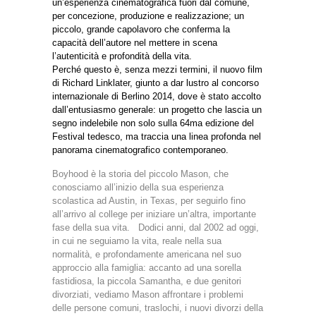
un’esperienza cinematografica fuori dal comune,
per concezione, produzione e realizzazione; un
piccolo, grande capolavoro che conferma la
capacità dell’autore nel mettere in scena
l’autenticità e profondità della vita.
Perché questo è, senza mezzi termini, il nuovo film
di Richard Linklater, giunto a dar lustro al concorso
internazionale di Berlino 2014, dove è stato accolto
dall’entusiasmo generale: un progetto che lascia un
segno indelebile non solo sulla 64ma edizione del
Festival tedesco, ma traccia una linea profonda nel
panorama cinematografico contemporaneo.
Boyhood è la storia del piccolo Mason, che
conosciamo all’inizio della sua esperienza
scolastica ad Austin, in Texas, per seguirlo fino
all’arrivo al college per iniziare un’altra, importante
fase della sua vita. Dodici anni, dal 2002 ad oggi,
in cui ne seguiamo la vita, reale nella sua
normalità, e profondamente americana nel suo
approccio alla famiglia: accanto ad una sorella
fastidiosa, la piccola Samantha, e due genitori
divorziati, vediamo Mason affrontare i problemi
delle persone comuni, traslochi, i nuovi divorzi della