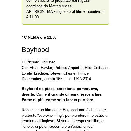
con le specialità preparate dai ragazzi
coordinati da Matteo Alessi
APERICINEMA • ingresso al film + aperitivo =
€ 11,00
/
CINEMA ore 21.30
Boyhood
Di Richard Linklater
Con Ethan Hawke, Patricia Arquette, Ellar Coltrane,
Lorelei Linklater, Steven Chester Prince
Drammatico, durata 165 min – USA 2014
Boyhood colpisce, emoziona, commuove,
diverte. Come il grande cinema riesce a fare.
Forse di più, come solo la vita può fare.
Recensire un film come Boyhood non è difficile, è
piuttosto “overwhelming”, per prendere in prestito un
termine dall’inglese. Si sente la responsabilità, e
l’onore, di poter raccontare un’opera unica,