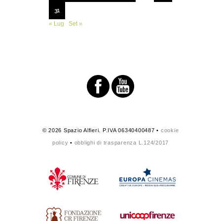
31
« Lug
Set »
© 2026 Spazio Alfieri. P.IVA 06340400487 •
cookie
policy
•
obblighi di trasparenza L.124/2017