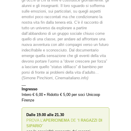
gli occhi di chi la vive e costruisce giornalmente: gli
alunni e gli insegnanti. Il loro sguardo si sofferma
sulle emozioni, sui particolari, su quegli aspetti
emotivi poco raccontati ma che condizionano la
nostra vita fin dalla tenera età. C’è il racconto di
tutto un universo da esplorare a partire
dall’abbandono di un gruppo sociale chiuso come
quello di una classe, per andare ad affrontare una
nuova avventura con altri compagni verso un futuro
indecifrabile e sconosciuto. Dal documentario
emerge quella sensazione che gli eventi della vita
devono portare l’uomo a “dover crescere per forza”
a lasciare quello “status idilliaco” di bambino per
porsi di fronte ai problemi della vita d’adulto…
(Simone Pinchiorri,
Cinemaitaliano.info)
__
Ingresso
Intero € 6,00 • Ridotto € 5,00 per soci Unicoop
Firenze
Dalle 19.00 alle 21.30
PROVA L’
APERICINEMA
DE “
I RAGAZZI DI
SIPARIO
”