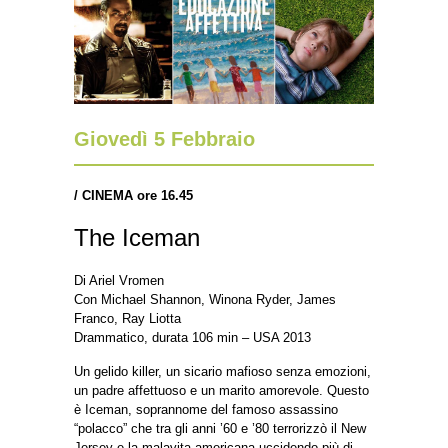
Giovedì 5 Febbraio
/ CINEMA ore 16.45
The Iceman
Di Ariel Vromen
Con Michael Shannon, Winona Ryder, James
Franco, Ray Liotta
Drammatico, durata 106 min – USA 2013
Un gelido killer, un sicario mafioso senza emozioni,
un padre affettuoso e un marito amorevole. Questo
è Iceman, soprannome del famoso assassino
“polacco” che tra gli anni ’60 e ’80 terrorizzò il New
Jersey e la malavita americana uccidendo più di