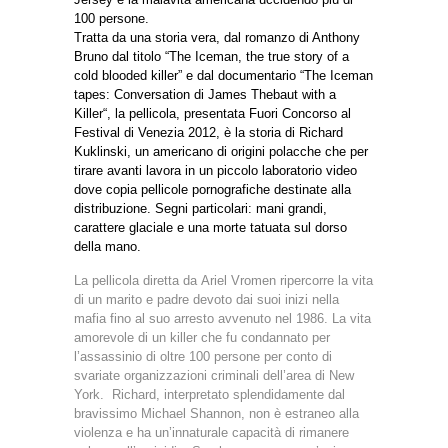
100 persone.
Tratta da una storia vera, dal romanzo di Anthony
Bruno dal titolo “The Iceman, the true story of a
cold blooded killer” e dal documentario “The Iceman
tapes: Conversation di James Thebaut with a
Killer“, la pellicola, presentata Fuori Concorso al
Festival di Venezia 2012, è la storia di Richard
Kuklinski, un americano di origini polacche che per
tirare avanti lavora in un piccolo laboratorio video
dove copia pellicole pornografiche destinate alla
distribuzione. Segni particolari: mani grandi,
carattere glaciale e una morte tatuata sul dorso
della mano.
La pellicola diretta da Ariel Vromen ripercorre la vita
di un marito e padre devoto dai suoi inizi nella
mafia fino al suo arresto avvenuto nel 1986. La vita
amorevole di un killer che fu condannato per
l’assassinio di oltre 100 persone per conto di
svariate organizzazioni criminali dell’area di New
York. Richard, interpretato splendidamente dal
bravissimo Michael Shannon, non è estraneo alla
violenza e ha un’innaturale capacità di rimanere