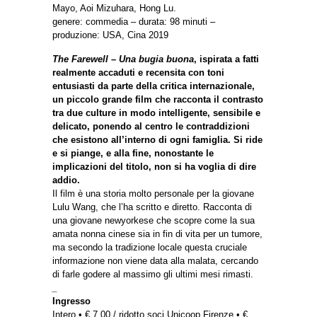
Mayo, Aoi Mizuhara, Hong Lu.
genere: commedia – durata: 98 minuti –
produzione: USA, Cina 2019
The Farewell – Una bugia buona
, ispirata a fatti
realmente accaduti e recensita con toni
entusiasti da parte della critica internazionale,
un piccolo grande film che racconta il contrasto
tra due culture in modo intelligente, sensibile e
delicato, ponendo al centro le contraddizioni
che esistono all’interno di ogni famiglia. Si ride
e si piange, e alla fine, nonostante le
implicazioni del titolo, non si ha voglia di dire
addio.
Il film è una storia molto personale per la giovane
Lulu Wang, che l’ha scritto e diretto. Racconta di
una giovane newyorkese che scopre come la sua
amata nonna cinese sia in fin di vita per un tumore,
ma secondo la tradizione locale questa cruciale
informazione non viene data alla malata, cercando
di farle godere al massimo gli ultimi mesi rimasti.
_
Ingresso
Intero • € 7,00 / ridotto soci Unicoop Firenze • €