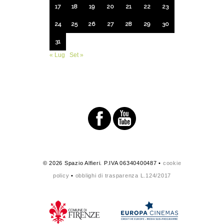
17
18
19
20
21
22
23
24
25
26
27
28
29
30
31
« Lug
Set »
© 2026 Spazio Alfieri. P.IVA 06340400487 •
cookie
policy
•
obblighi di trasparenza L.124/2017